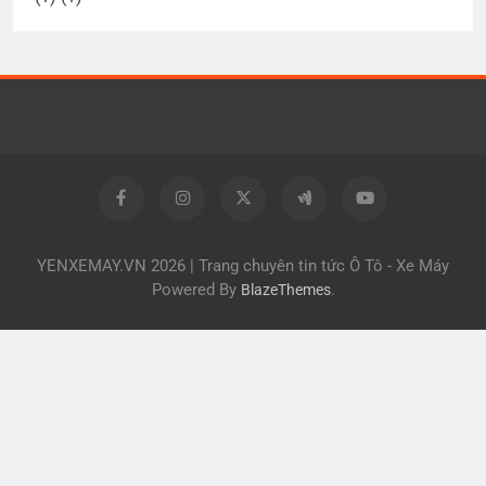
YENXEMAY.VN 2026 | Trang chuyên tin tức Ô Tô - Xe Máy
Powered By
.
BlazeThemes