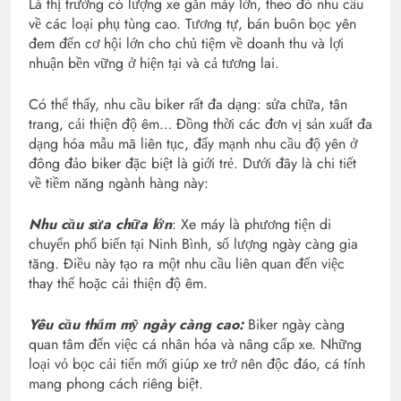
Là thị trường có lượng xe gắn máy lớn, theo đó nhu cầu
về các loại phụ tùng cao. Tương tự, bán buôn bọc yên
đem đến cơ hội lớn cho chủ tiệm về doanh thu và lợi
nhuận bền vững ở hiện tại và cả tương lai.
Có thể thấy, nhu cầu biker rất đa dạng: sửa chữa, tân
trang, cải thiện độ êm… Đồng thời các đơn vị sản xuất đa
dạng hóa mẫu mã liên tục, đẩy mạnh nhu cầu độ yên ở
đông đảo biker đặc biệt là giới trẻ. Dưới đây là chi tiết
về tiềm năng ngành hàng này:
Nhu cầu sửa chữa lớn
: Xe máy là phương tiện di
chuyển phổ biến tại Ninh Bình, số lượng ngày càng gia
tăng. Điều này tạo ra một nhu cầu liên quan đến việc
thay thế hoặc cải thiện độ êm.
Yêu cầu thẩm mỹ ngày càng cao:
Biker ngày càng
quan tâm đến việc cá nhân hóa và nâng cấp xe. Những
loại vỏ bọc cải tiến mới giúp xe trở nên độc đáo, cá tính
mang phong cách riêng biệt.