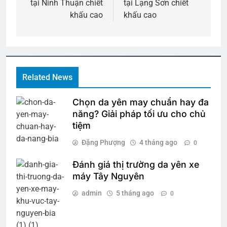
tại Ninh Thuận chiết
tại Lạng Sơn chiết
viết
khấu cao
khấu cao
Related News
Chọn da yên may chuẩn hay đa
năng? Giải pháp tối ưu cho chủ
tiệm
Đặng Phượng
4 tháng ago
0
Đánh giá thị trường da yên xe
máy Tây Nguyên
admin
5 tháng ago
0