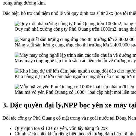
trong từng đường kim.
Đặc biệt, hỗ trợ chủ tiệm nhỏ lẻ với quy định toa sỉ từ 2xx (toa tối t
Quy mô nhà xưởng công ty Phú Quang trên 1000m2, trang thiết
Năng suất sản lượng cung ứng cho thị trường lớn 2.400.000 s
Máy may công nghệ lập trình sẵn các tiêu chuẩn về đường may,
Kho hàng dự trữ lớn đảm bảo nguồn cung dồi dào cho người n
Mẫu mã vỏ yên Phú Quang có 1000+ loại cập nhật mới liên tụ
3. Đặc quyền đại lý,NPP bọc yên xe máy t
Đối tác công ty Phú Quang có mặt trong và ngoài nước tại Đông Nam 
Quy định toa sỉ 10+ da yên, vốn lấy hàng từ 2xx
Chính sách chiết khấu riêng biệt theo số lượng đảm bảo lợi nhu