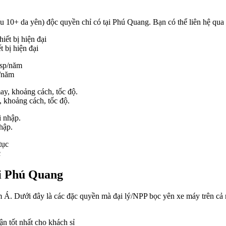
hiểu 10+ da yên) độc quyền chỉ có tại Phú Quang. Bạn có thể liên hệ qua 
 bị hiện đại
p/năm
 khoảng cách, tốc độ.
hập.
c
ại Phú Quang
Á. Dưới đây là các đặc quyền mà đại lý/NPP bọc yên xe máy trên cả n
ận tốt nhất cho khách sỉ