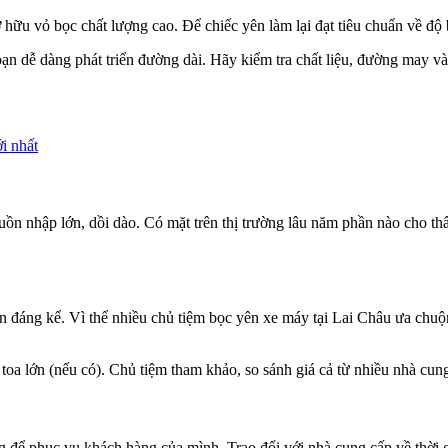
sở hữu vỏ bọc chất lượng cao. Để chiếc yên làm lại đạt tiêu chuẩn về độ
bạn dễ dàng phát triển đường dài. Hãy kiểm tra chất liệu, đường may 
i nhất
uồn nhập lớn, dồi dào. Có mặt trên thị trường lâu năm phần nào cho thấ
ôn đáng kể. Vì thể nhiều chủ tiệm bọc yên xe máy tại Lai Châu ưa chuộ
oa lớn (nếu có). Chủ tiệm tham khảo, so sánh giá cả từ nhiều nhà cung 
để phục vụ khách hàng của mình. Trao đổi với nhà cung cấp về thời g