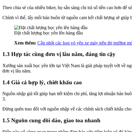
Theo chia sẻ của nhiều biker, họ sẵn sàng chi trả số tiền cao hơn để 
Chính vì thế, lấy mối bán buôn từ nguồn cam kết chất lượng sẽ giúp 
Đặt chất lượng bọc yên lên hàng đầu
Xem thêm:
Cập nhật các loại vỏ yên xe máy trên thị trường mớ
1.3 Hợp tác cùng đơn vị lâu năm, đáng tin cậy
Xưởng sản xuất bọc yên lớn tại Việt Nam là giải pháp tuyệt vời về ng
đơn vị lâu năm.
1.4 Giá cả hợp lý, chiết khấu cao
Nguồn nhập giá tốt giúp bạn tiết kiệm chi phí, tăng lợi nhuận bán bu
3.
Đừng quên trao đổi với nguồn nhập về các chính sách chiết khấu cho t
1.5 Nguồn cung dồi dào, giao toa nhanh
Điều này vô cùng quan trọng nhằm đảm bảo cửa tiệm luôn có đủ hàng 