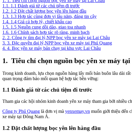
1.
1. Tiêu chí chọn nguồn bọc yên xe máy tại Lai Châu
1.1.
1.1 Đánh giá từ các chủ tiệm đi trước
1.2.
1.2 Đặt chất lượng bọc yên lên hàng đầu
1.3.
1.3 Hợp tác cùng đơn vị lâu năm, đáng tin cậy
1.4.
1.4 Giá cả hợp lý, chiết khấu cao
1.5.
1.5 Nguồn cung dồi dào, giao toa nhanh
1.6.
1.6 Chính sách hợp tác rõ ràng, minh bạch
2.
2. Công ty tìm đại lý,NPP bọc yên xe máy tại Lai Châu
3.
3. Đặc quyền đại lý,NPP bọc yên xe máy tại Phú Quang
4.
4. Bọc yên xe máy bán chạy tại khu vực Lai Châu
1.
Tiêu chí chọn nguồn bọc yên xe máy tại
Trong kinh doanh, lựa chọn nguồn hàng lấy mối bán buôn lâu dài rất q
quan trọng đảm bảo mối quan hệ hợp tác bền vững:
1.1 Đánh giá từ các chủ tiệm đi trước
Tham gia các hội nhóm kinh doanh yên xe máy tham gia bởi nhiều chủ 
Công ty Phú Quang
là đơn vị mà
yenxemay.vn
muốn giới thiệu đến c
xe máy tại Đông Nam Á.
1.2 Đặt chất lượng bọc yên lên hàng đầu