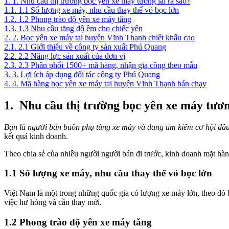
1.
1. Nhu cầu thị trường bọc yên xe máy tương lai ra sao?
1.1.
1.1 Số lượng xe máy, nhu cầu thay thế vỏ bọc lớn
1.2.
1.2 Phong trào độ yên xe máy tăng
1.3.
1.3 Nhu cầu tăng độ êm cho chiếc yên
2.
2. Bọc yên xe máy tại huyện Vĩnh Thạnh chiết khấu cao
2.1.
2.1 Giới thiệu về công ty sản xuất Phú Quang
2.2.
2.2 Năng lực sản xuất của đơn vị
2.3.
2.3 Phân phối 1500+ mã hàng, nhận gia công theo mẫu
3.
3. Lợi ích áp dụng đối tác công ty Phú Quang
4.
4. Mã hàng bọc yên xe máy tại huyện Vĩnh Thạnh bán chạy
1.
Nhu cầu thị trường bọc yên xe máy tươn
Bạn là người bán buôn phụ tùng xe máy và đang tìm kiếm cơ hội đầ
kết quả kinh doanh.
Theo chia sẻ của nhiều người người bán đi trước, kinh doanh mặt hàng
1.1 Số lượng xe máy, nhu cầu thay thế vỏ bọc lớn
Việt Nam là một trong những quốc gia có lượng xe máy lớn, theo đó b
việc hư hỏng và cần thay mới.
1.2 Phong trào độ yên xe máy tăng