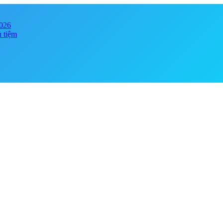
2026
ủ tiệm
y online đảm bảo chính hãng, giá tốt . Đa dạng phong phú chủng loại