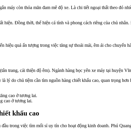
ắn máy còn thỏa mãn đam mê độ xe. Là chi tiết ngoại thất theo đó nhiều
uất hiện. Đồng thời, thể hiện cá tính và phong cách riêng của chủ nhâ
n hiệu quả ấn tượng trong việc tăng sự thoải mái, êm ái cho chuyến hà
 (tân trang, cải thiện độ êm). Ngành hàng bọc yên xe máy tại huyện Vĩ
ây là lý do chủ tiệm cần tìm nguồn hàng chiết khấu cao, quan trọng hơn 
 cao ở tương lai.
hiết khấu cao
ầu trong việc tìm mối sỉ uy tín cho hoạt động kinh doanh. Phú Quang