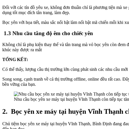
Đối với các tín đồ yêu xe, không đơn thuần chỉ là phương tiện mà xe g
dụng tốt mục đích tân trang, làm đẹp.
Bọc yên với họa tiết, màu sắc nổi bật làm nổi bật mã chiến mỗi khi x
1.3 Nhu cầu tăng độ êm cho chiếc yên
Không chỉ là phụ kiện thay thế và tân trang mà vỏ bọc yên còn đem đế
khúc này được ra mắt
TỔNG KẾT:
Có thể thấy, lượng cầu thị trường lớn cùng phát sinh các nhu cầu mới
Song song, cạnh tranh về cả thị trường offline, online đều rất cao. Đ
bền vững của bạn.
Nhu cầu bọc yên xe máy tại huyện Vĩnh Thạnh còn tiếp tục tăng
2.
Bọc yên xe máy tại huyện Vĩnh Thạnh c
Chủ tiệm bọc yên xe máy tại huyện Vĩnh Thạnh, Bình Định đang đau đ
đến bạn đọc.