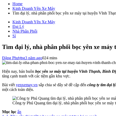
cho:
Home
Kinh Doanh Yên Xe Máy
Tìm đại lý, nhà phân phối bọc yên xe máy tại huyện Vĩnh Thạn
Kinh Doanh Yên Xe Máy
Đại Lý
Nhà Phân Phối
Sỉ
Tìm đại lý, nhà phân phối bọc yên xe máy 
Đặng Phượng
3 năm ago
0
24 mins
Hiện nay, bán buôn
bọc yên xe máy tại huyện Vĩnh Thạnh, Bình Đ
tăng cạnh tranh với các tiệm gần khu vực.
Bài viết
yenxemay.vn
sắp chia sẻ đây sẽ đề cập đến
công ty tìm đại 
một cách toàn diện.
Công ty Phú Quang tìm đại lý, nhà phân phối bọc yên xe máy 
Mục lục
ẩn