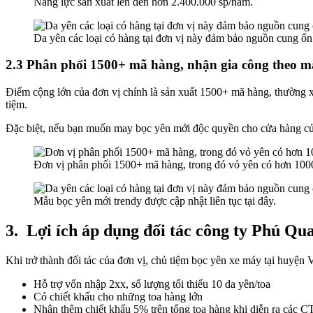
Năng lực sản xuất lên đến hơn 2.400.000 sp/năm.
Da yên các loại có hàng tại đơn vị này đảm bảo nguồn cung ổn
2.3 Phân phối 1500+ mã hàng, nhận gia công theo 
Điểm cộng lớn của đơn vị chính là sản xuất 1500+ mã hàng, thường 
tiệm.
Đặc biệt, nếu bạn muốn may bọc yên mới độc quyền cho cửa hàng của m
Đơn vị phân phối 1500+ mã hàng, trong đó vỏ yên có hơn 1000
Mẫu bọc yên mới trendy được cập nhật liên tục tại đây.
3.
Lợi ích áp dụng đối tác công ty Phú Qu
Khi trở thành đối tác của đơn vị, chủ tiệm bọc yên xe máy tại huyện
Hỗ trợ vốn nhập 2xx, số lượng tối thiểu 10 da yên/toa
Có chiết khấu cho những toa hàng lớn
Nhận thêm chiết khấu 5% trên tổng toa hàng khi diễn ra các C