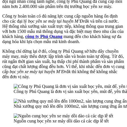
đội ngũ nhân công lành nghề, công ty Phú Quang đã cung cấp mỗi
năm hơn 2.400.000 sản phẩm trên thị trường bọc yên xe máy.
Công ty hoàn toàn có đủ năng lực cung cấp nguồn hàng ổn định
cho các đại lý
bọc yên xe máy tại huyện M’Đrắk
và trên cả nước.
Hệ thống nhà xưởng sản xuất trực tiếp, không thông qua trung gian
với hơn 1500 mẫu mã thông dụng và đặc biệt may theo nhu cầu của
khách hàng,
công ty Phú Quang
mang đến cho khách hàng sự đa
dạng hóa khi lựa chọn mẫu mã kinh doanh.
Không chỉ dừng lại ở đó, công ty Phú Quang sở hữu dây chuyền
máy may, máy thêu được lập trình sẵn và hoàn toàn tự động. Từ đó,
rút ngắn thời gian sản xuất, hạ thấp chi phí thành phẩm và sản phẩm
cũng đạt chất lượng đồng đều hơn. Vì thế, khi nhắc đến đơn vị cung
cấp
bọc yên xe máy tại huyện M’Đrắk
thì không thể không nhắc
đến đơn vị này.
Công ty Phú Quang là đơn vị sản xuất bọc yên, mút đế, yên th
Nhà xưởng quy mô lên đến 1000m2, sản lượng cung ứng ấn t
Nguồn cung bọc yên xe máy dồi dào cả các dịp lễ tết