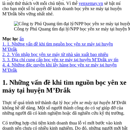
là một thử thách với mỗi chủ tiệm. Vì thế
yenxemay.vn
sẽ bật mí
cho bạn một số bí quyết để kinh doanh bọc yên xe máy tại huyện
M’Đrắk bền vững nhất nhé.
Công ty Phú Quang tìm đại lý/NPP bọc yên xe máy tại huyện
Mục lục
ẩn
1.
1. Những vấn đề khi tìm nguồn bọc yên xe máy tại huyện
M’Đrắk
2.
2. Vốn nhập bọc yên xe máy từ nhà sản xuất bao nhiêu
3.
3. Địa chỉ cung cấp bọc yên xe máy tại huyện M’Đrắk uy tín
4.
4. Những đặc quyền khi lấy hàng bọc yên xe máy tại huyện
M’Đrắk
1. Những vấn đề khi tìm nguồn bọc yên xe
máy tại huyện M’Đrắk
Thực tế quá trình trở thành đại lý
bọc yên xe máy tại huyện M’Đrắk
không hề dễ dàng. Một số người thành công do có sự giúp đỡ của
những người đã có kinh nghiệm hoặc đã nghiên cứu kỹ thị trường.
Có trường hợp chủ tiệm kinh doanh thua lỗ vì mới bước vào kinh
doanh nên chưa có nhiều kinh nghiệm. Do đó, những người mới bắt