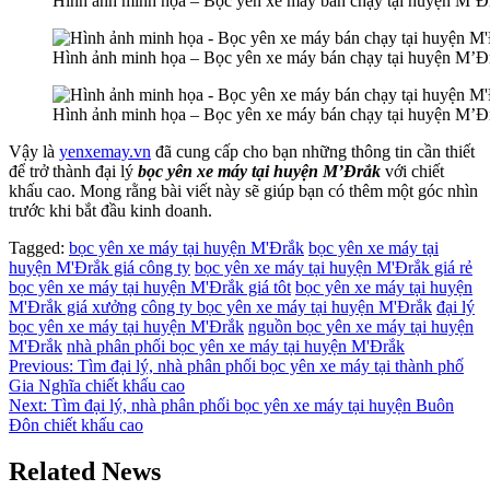
Hình ảnh minh họa – Bọc yên xe máy bán chạy tại huyện M’Đ
Hình ảnh minh họa – Bọc yên xe máy bán chạy tại huyện M’Đ
Hình ảnh minh họa – Bọc yên xe máy bán chạy tại huyện M’Đ
Vậy là
yenxemay.vn
đã cung cấp cho bạn những thông tin cần thiết
để trở thành đại lý
bọc yên xe máy tại huyện M’Đrắk
với chiết
khấu cao. Mong rằng bài viết này sẽ giúp bạn có thêm một góc nhìn
trước khi bắt đầu kinh doanh.
Tagged:
bọc yên xe máy tại huyện M'Đrắk
bọc yên xe máy tại
huyện M'Đrắk giá công ty
bọc yên xe máy tại huyện M'Đrắk giá rẻ
bọc yên xe máy tại huyện M'Đrắk giá tôt
bọc yên xe máy tại huyện
M'Đrắk giá xưởng
công ty bọc yên xe máy tại huyện M'Đrắk
đại lý
bọc yên xe máy tại huyện M'Đrắk
nguồn bọc yên xe máy tại huyện
M'Đrắk
nhà phân phối bọc yên xe máy tại huyện M'Đrắk
Điều
Previous:
Tìm đại lý, nhà phân phối bọc yên xe máy tại thành phố
Gia Nghĩa chiết khấu cao
hướng
Next:
Tìm đại lý, nhà phân phối bọc yên xe máy tại huyện Buôn
bài
Đôn chiết khấu cao
viết
Related News