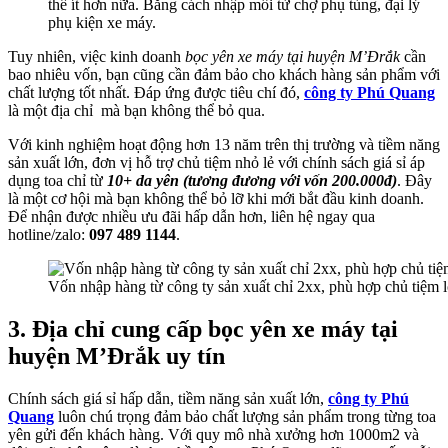
thể ít hơn nữa. Bằng cách nhập mối từ chợ phụ tùng, đại lý
phụ kiện xe máy.
Tuy nhiên, việc kinh doanh
bọc yên xe máy tại huyện M’Đrắk
cần
bao nhiêu vốn, bạn cũng cần đảm bảo cho khách hàng sản phẩm với
chất lượng tốt nhất. Đáp ứng được tiêu chí đó,
công ty Phú Quang
là một địa chỉ mà bạn không thể bỏ qua.
Với kinh nghiệm hoạt động hơn 13 năm trên thị trường và tiềm năng
sản xuất lớn, đơn vị hỗ trợ chủ tiệm nhỏ lẻ với chính sách giá sỉ áp
dụng toa chỉ từ
10+ da yên (tương đương với vốn 200.000đ)
. Đây
là một cơ hội mà bạn không thể bỏ lỡ khi mới bắt đầu kinh doanh.
Để nhận được nhiều ưu đãi hấp dẫn hơn, liên hệ ngay qua
hotline/zalo:
097 489 1144
.
Vốn nhập hàng từ công ty sản xuất chỉ 2xx, phù hợp chủ tiệm 
3. Địa chỉ cung cấp bọc yên xe máy tại
huyện M’Đrắk uy tín
Chính sách giá sỉ hấp dẫn, tiềm năng sản xuất lớn,
công ty Phú
Quang
luôn chú trọng đảm bảo chất lượng sản phẩm trong từng toa
yên gửi đến khách hàng. Với quy mô nhà xưởng hơn 1000m2 và