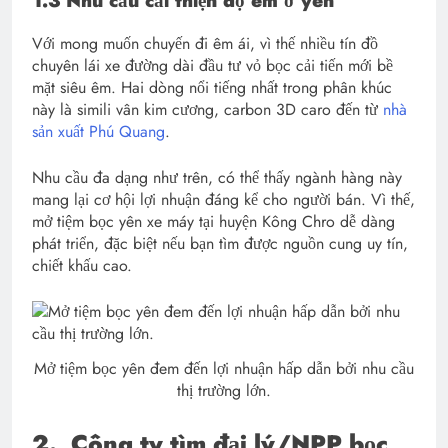
1.3 Nhu cầu cải thiện độ êm ở yên
Với mong muốn chuyến đi êm ái, vì thế nhiều tín đồ
chuyên lái xe đường dài đầu tư vỏ bọc cải tiến mới bề
mặt siêu êm. Hai dòng nổi tiếng nhất trong phân khúc
này là simili vân kim cương, carbon 3D caro đến từ
nhà
sản xuất Phú Quang
.
Nhu cầu đa dạng như trên, có thể thấy ngành hàng này
mang lại cơ hội lợi nhuận đáng kể cho người bán. Vì thế,
mở tiệm bọc yên xe máy tại huyện Kông Chro dễ dàng
phát triển, đặc biệt nếu bạn tìm được nguồn cung uy tín,
chiết khấu cao.
Mở tiệm bọc yên đem đến lợi nhuận hấp dẫn bởi nhu cầu
thị trường lớn.
2.
Công ty tìm đại lý/NPP bọc