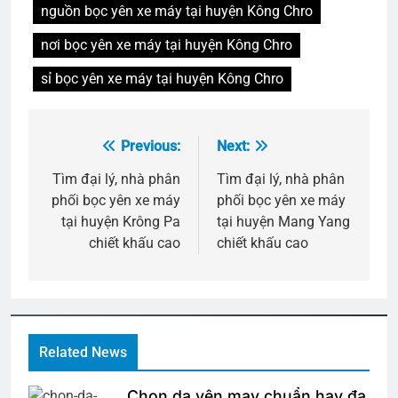
nguồn bọc yên xe máy tại huyện Kông Chro
nơi bọc yên xe máy tại huyện Kông Chro
sỉ bọc yên xe máy tại huyện Kông Chro
Previous:
Next:
Điều
hướng
Tìm đại lý, nhà phân
Tìm đại lý, nhà phân
phối bọc yên xe máy
phối bọc yên xe máy
bài
tại huyện Krông Pa
tại huyện Mang Yang
viết
chiết khấu cao
chiết khấu cao
Related News
Chọn da yên may chuẩn hay đa