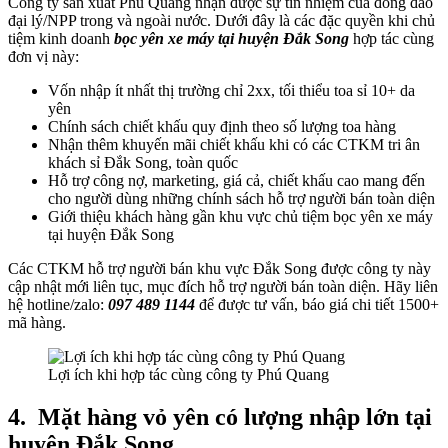
Công ty sản xuất Phú Quang nhận được sự tín nhiệm của đông đảo
đại lý/NPP trong và ngoài nước. Dưới đây là các đặc quyền khi chủ
tiệm kinh doanh
bọc yên xe máy tại huyện Đắk Song
hợp tác cùng
đơn vị này:
Vốn nhập ít nhất thị trường chỉ 2xx, tối thiểu toa sỉ 10+ da
yên
Chính sách chiết khấu quy định theo số lượng toa hàng
Nhận thêm khuyến mãi chiết khấu khi có các CTKM tri ân
khách sỉ Đắk Song, toàn quốc
Hỗ trợ công nợ, marketing, giá cả, chiết khấu cao mang đến
cho người dùng những chính sách hỗ trợ người bán toàn diện
Giới thiệu khách hàng gần khu vực chủ tiệm bọc yên xe máy
tại huyện Đắk Song
Các CTKM hỗ trợ người bán khu vực Đắk Song được công ty này
cập nhật mới liên tục, mục đích hỗ trợ người bán toàn diện. Hãy liên
hệ hotline/zalo:
097 489 1144
để được tư vấn, báo giá chi tiết 1500+
mã hàng.
Lợi ích khi hợp tác cùng công ty Phú Quang
4.
Mặt hàng vỏ yên có lượng nhập lớn tại
huyện Đắk Song