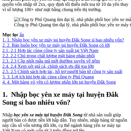
quyền vốn nhập từ 2xx, quy định tối thiểu mỗi toa từ 10 da yên thay
vì số lượng 100+ như mặt bằng chung trên thị trường.
Công ty Phú Quang tìm đại lý, nhà phân phối bọc yên xe máy 
Mục lục
ẩn
1.
1. Nhập bọc yên xe máy tại huyện Đắk Song sỉ bao nhiêu vốn?
2.
2. Bán buôn bọc yên xe máy tại huyện Đắk Song có lời
2.1.
2.1 Hợp tác cùng công ty sản xuất tại Việt Nam
2.2.
2.2 Chú trọng chất lượng mặt hàng phân phối
2.3.
2.3 Cập nhật mẫu mã mới thường xuyên về tiệm
2.4.
2.4 Xem xét giá cả, chính sách ưu đãi toa lớn
2.5.
2.5 Chính sách hợp tác, hỗ trợ người bán từ công ty sản xuất
3.
3. Lợi ích khi hợp tác cùng công ty Phú Quang
4.
4. Mặt hàng vỏ yên có lượng nhập lớn tại huyện Đắk Song
1.
Nhập bọc yên xe máy tại huyện Đắk
Song sỉ bao nhiêu vốn?
Nhập
bọc yên xe máy tại huyện Đắk Song
từ nhà sản xuất giúp
người bán có được tiền lời hấp dẫn. Tuy nhiên, nhập hàng từ nguồn
này cần số vốn tương đối lớn, cụ thể ngành hàng yên xe máy tại
Việt Nam có mức vốn từ 3 triệu đồng trở lên.