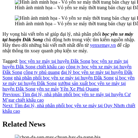
Hình ảnh minh họa – Vỏ yên xe máy thời trang bán chạy tại Đ
Hình ảnh minh họa – Vỏ yên xe máy thời trang bán chạy tại Đ
Hy vọng bài viết trên sẽ giúp đại lý, nhà phân phối
bọc yên xe máy
tại huyện Đắk Song
chủ động hơn trong việc tìm kiếm nguồn nhập.
Hãy theo dõi những bài viết mới nhất đến từ
yenxemay.vn
để cập
nhật thông tin xoay quanh phụ kiện xe máy.
Tagged:
bọc yên xe máy tại huyện Đắk Song
bọc yên xe máy tại
huyện Đắk Song chiết khấu cao
công ty bọc yên xe máy tại huyện
Đắk Song
công ty phú quang
đại lý bọc yên xe máy tại huyện Đắk
Song
nhà phân phối bọc yên xe máy tại huyện Đắk Song
sỉ bọc yên
xe máy tại huyện Đắk Song
xưởng sản xuất bọc yên xe máy tại
huyện Đắk Song
yên xe máy
Yên Xe Phú Quang
Điều
Previous:
Tìm đại lý, nhà phân phối bọc yên xe máy tại huyện Cư
M’gar chiết khấu cao
hướng
Next:
Tìm đại lý, nhà phân phối bọc yên xe máy tại Quy Nhơn chiết
bài
khấu cao
viết
Related News