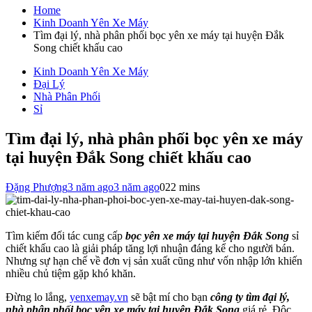
cho:
Home
Kinh Doanh Yên Xe Máy
Tìm đại lý, nhà phân phối bọc yên xe máy tại huyện Đắk
Song chiết khấu cao
Kinh Doanh Yên Xe Máy
Đại Lý
Nhà Phân Phối
Sỉ
Tìm đại lý, nhà phân phối bọc yên xe máy
tại huyện Đắk Song chiết khấu cao
Đặng Phượng
3 năm ago
3 năm ago
0
22 mins
Tìm kiếm đối tác cung cấp
bọc yên xe máy tại huyện Đắk Song
sỉ
chiết khấu cao là giải pháp tăng lợi nhuận đáng kể cho người bán.
Nhưng sự hạn chế về đơn vị sản xuất cũng như vốn nhập lớn khiến
nhiều chủ tiệm gặp khó khăn.
Đừng lo lắng,
yenxemay.vn
sẽ bật mí cho bạn
công ty tìm đại lý,
nhà phân phối bọc yên xe máy tại huyện Đắk Song
giá rẻ. Độc