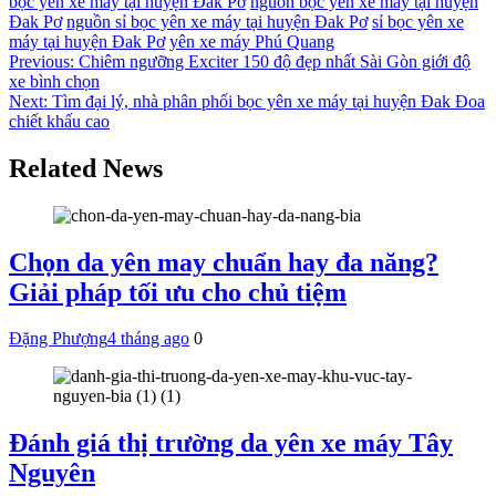
bọc yên xe máy tại huyện Đak Pơ
nguồn bọc yên xe máy tại huyện
Đak Pơ
nguồn sỉ bọc yên xe máy tại huyện Đak Pơ
sỉ bọc yên xe
máy tại huyện Đak Pơ
yên xe máy Phú Quang
Điều
Previous:
Chiêm ngưỡng Exciter 150 độ đẹp nhất Sài Gòn giới độ
xe bình chọn
hướng
Next:
Tìm đại lý, nhà phân phối bọc yên xe máy tại huyện Đak Đoa
bài
chiết khấu cao
viết
Related News
Chọn da yên may chuẩn hay đa năng?
Giải pháp tối ưu cho chủ tiệm
Đặng Phượng
4 tháng ago
0
Đánh giá thị trường da yên xe máy Tây
Nguyên