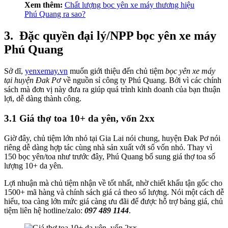
Xem thêm:
Chất lượng bọc yên xe máy thương hiệu
Phú Quang ra sao?
3.
Đặc quyền đại lý/NPP bọc yên xe máy
Phú Quang
Sở dĩ,
yenxemay.vn
muốn giới thiệu đến chủ tiệm
bọc yên xe máy
tại huyện Đak Pơ
về nguồn sỉ công ty Phú Quang. Bởi vì các chính
sách mà đơn vị này đưa ra giúp quá trình kinh doanh của bạn thuận
lợi, dễ dàng thành công.
3.1 Giá thợ toa 10+ da yên, vốn 2xx
Giờ đây, chủ tiệm lớn nhỏ tại Gia Lai nói chung, huyện Đak Pơ nói
riêng dễ dàng hợp tác cùng nhà sản xuất với số vốn nhỏ. Thay vì
150 bọc yên/toa như trước đây, Phú Quang bổ sung giá thợ toa số
lượng 10+ da yên.
Lợi nhuận mà chủ tiệm nhận về tốt nhất, nhờ chiết khấu tận gốc cho
1500+ mã hàng và chính sách giá cả theo số lượng. Nói một cách dễ
hiểu, toa càng lớn mức giá càng ưu đãi để được hỗ trợ bảng giá, chủ
tiệm liên hệ hotline/zalo:
097 489 1144
.