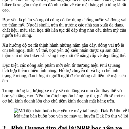
biker là xe gắn máy theo đó nhu cầu về các mặt hàng phụ tùng là rất
cao.
Bọc yên là phần vỏ ngoài cùng có tác dụng chống nước và đóng vai
trò thẩm mỹ. Ngoài simili, trên thị trường các nhà sản xuất đa dạng
chất liệu, màu sắc, họa tiết liên tục để đáp ứng nhu cầu thẩm mỹ của
người tiêu dùng.
Xu hướng độ xe rất thịnh hành những năm gần đây, đóng vai trò là
chi tiết ngoại thất. Vì thế, bọc yên độ kiểu nhận được sự săn đón,
thậm chí nhiều biker sẵn sàng thay mới để nâng cấp vẻ đẹp tổng thể.
Đặc biệt, các dòng sản phẩm mới đến từ thương hiệu Phú Quang
tích hợp thêm nhiều tính năng. Hỗ trợ chuyến đi và hạn chế tình
trạng ê mông, đau lưng ở người ngồi ở các dòng cải tiến bề mặt siêu
êm.
Trong tương lai, lượng xe máy sẽ còn tăng và nhu cầu thay thế vỏ
bọc yên tăng cao. Nếu tìm được nguồn hàng uy tín, giá tốt sẽ mở ra
cơ hội kinh doanh lớn cho chủ tiệm kinh doanh mặt hàng trên.
Mở tiệm bán buôn bọc yên xe máy tại huyện Đak Pơ thu về lợi
2.
Phú Quang tìm đại lý/NPP bọc yên xe