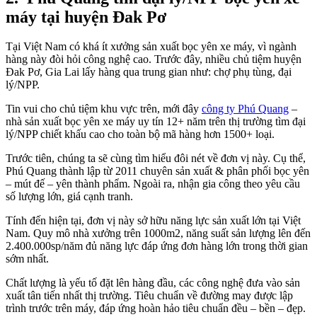
máy tại huyện Đak Pơ
Tại Việt Nam có khá ít xưởng sản xuất bọc yên xe máy, vì ngành
hàng này đòi hỏi công nghệ cao. Trước đây, nhiều chủ tiệm huyện
Đak Pơ, Gia Lai lấy hàng qua trung gian như: chợ phụ tùng, đại
lý/NPP.
Tin vui cho chủ tiệm khu vực trên, mới đây
công ty Phú Quang
–
nhà sản xuất bọc yên xe máy uy tín 12+ năm trên thị trường tìm đại
lý/NPP chiết khấu cao cho toàn bộ mã hàng hơn 1500+ loại.
Trước tiên, chúng ta sẽ cùng tìm hiểu đôi nét về đơn vị này. Cụ thể,
Phú Quang thành lập từ 2011 chuyên sản xuất & phân phối bọc yên
– mút đế – yên thành phẩm. Ngoài ra, nhận gia công theo yêu cầu
số lượng lớn, giá cạnh tranh.
Tính đến hiện tại, đơn vị này sở hữu năng lực sản xuất lớn tại Việt
Nam. Quy mô nhà xưởng trên 1000m2, năng suất sản lượng lên đến
2.400.000sp/năm đủ năng lực đáp ứng đơn hàng lớn trong thời gian
sớm nhất.
Chất lượng là yếu tố đặt lên hàng đầu, các công nghệ đưa vào sản
xuất tân tiến nhất thị trường. Tiêu chuẩn về đường may được lập
trình trước trên máy, đáp ứng hoàn hảo tiêu chuẩn đều – bền – đẹp.