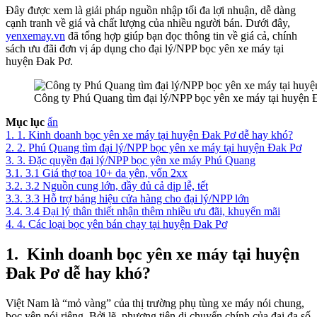
Đây được xem là giải pháp nguồn nhập tối đa lợi nhuận, dễ dàng
cạnh tranh về giá và chất lượng của nhiều người bán. Dưới đây,
yenxemay.vn
đã tổng hợp giúp bạn đọc thông tin về giá cả, chính
sách ưu đãi đơn vị áp dụng cho đại lý/NPP bọc yên xe máy tại
huyện Đak Pơ.
Công ty Phú Quang tìm đại lý/NPP bọc yên xe máy tại huyện Đ
Mục lục
ẩn
1.
1. Kinh doanh bọc yên xe máy tại huyện Đak Pơ dễ hay khó?
2.
2. Phú Quang tìm đại lý/NPP bọc yên xe máy tại huyện Đak Pơ
3.
3. Đặc quyền đại lý/NPP bọc yên xe máy Phú Quang
3.1.
3.1 Giá thợ toa 10+ da yên, vốn 2xx
3.2.
3.2 Nguồn cung lớn, đầy đủ cả dịp lễ, tết
3.3.
3.3 Hỗ trợ bảng hiệu cửa hàng cho đại lý/NPP lớn
3.4.
3.4 Đại lý thân thiết nhận thêm nhiều ưu đãi, khuyến mãi
4.
4. Các loại bọc yên bán chạy tại huyện Đak Pơ
1.
Kinh doanh bọc yên xe máy tại huyện
Đak Pơ dễ hay khó?
Việt Nam là “mỏ vàng” của thị trường phụ tùng xe máy nói chung,
bọc yên nói riêng. Bởi lẽ, phương tiện di chuyển chính của đại đa số