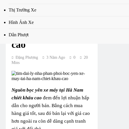
phân phối bọc yên
Thị Trường Xe
xe máy tại Hà
Hình Ảnh Xe
Nam chiết khấu
Dân Phượt
cao
Đặng Phượng
3 Năm Ago
0
20
Mins
Nguồn bọc yên xe máy tại Hà Nam
chiết khấu cao
đem đến lợi nhuận hấp
dẫn cho người bán. Bằng cách mua
hàng giá tốt, sau đó bán lại với giá cao
hơn ngoài ra còn dễ dàng cạnh tranh
giá với đối thủ.