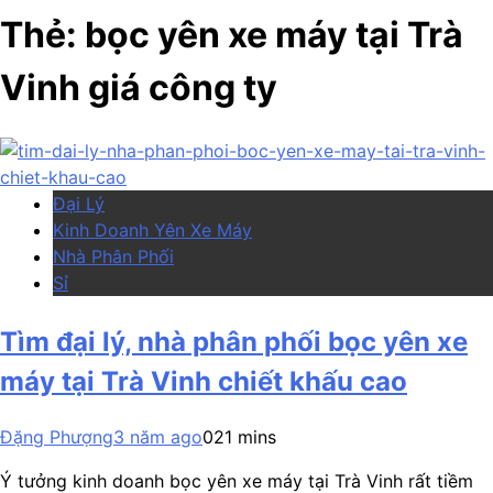
Thẻ:
bọc yên xe máy tại Trà
Vinh giá công ty
Đại Lý
Kinh Doanh Yên Xe Máy
Nhà Phân Phối
Sỉ
Tìm đại lý, nhà phân phối bọc yên xe
máy tại Trà Vinh chiết khấu cao
Đặng Phượng
3 năm ago
0
21 mins
Ý tưởng kinh doanh bọc yên xe máy tại Trà Vinh rất tiềm