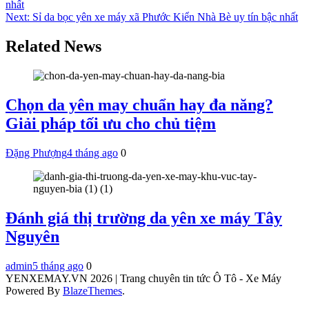
nhất
hướng
Next:
Sỉ da bọc yên xe máy xã Phước Kiển Nhà Bè uy tín bậc nhất
bài
Related News
viết
Chọn da yên may chuẩn hay đa năng?
Giải pháp tối ưu cho chủ tiệm
Đặng Phượng
4 tháng ago
0
Đánh giá thị trường da yên xe máy Tây
Nguyên
admin
5 tháng ago
0
YENXEMAY.VN 2026 | Trang chuyên tin tức Ô Tô - Xe Máy
Powered By
BlazeThemes
.