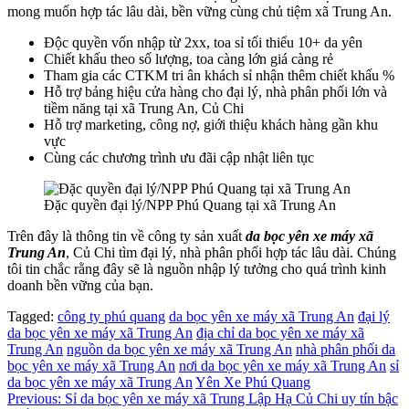
mong muốn hợp tác lâu dài, bền vững cùng chủ tiệm xã Trung An.
Độc quyền vốn nhập từ 2xx, toa sỉ tối thiểu 10+ da yên
Chiết khấu theo số lượng, toa càng lớn giá càng rẻ
Tham gia các CTKM tri ân khách sỉ nhận thêm chiết khấu %
Hỗ trợ bảng hiệu cửa hàng cho đại lý, nhà phân phối lớn và
tiềm năng tại xã Trung An, Củ Chi
Hỗ trợ marketing, công nợ, giới thiệu khách hàng gần khu
vực
Cùng các chương trình ưu đãi cập nhật liên tục
Đặc quyền đại lý/NPP Phú Quang tại xã Trung An
Trên đây là thông tin về công ty sản xuất
da bọc yên xe máy xã
Trung An
, Củ Chi tìm đại lý, nhà phân phối hợp tác lâu dài. Chúng
tôi tin chắc rằng đây sẽ là nguồn nhập lý tưởng cho quá trình kinh
doanh bền vững của bạn.
Tagged:
công ty phú quang
da bọc yên xe máy xã Trung An
đại lý
da bọc yên xe máy xã Trung An
địa chỉ da bọc yên xe máy xã
Trung An
nguồn da bọc yên xe máy xã Trung An
nhà phân phối da
bọc yên xe máy xã Trung An
nơi da bọc yên xe máy xã Trung An
sỉ
da bọc yên xe máy xã Trung An
Yên Xe Phú Quang
Điều
Previous:
Sỉ da bọc yên xe máy xã Trung Lập Hạ Củ Chi uy tín bậc