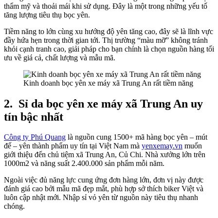
thẩm mỹ và thoải mái khi sử dụng. Đây là một trong những yếu tố
tăng lượng tiêu thụ bọc yên.
Tiềm năng to lớn cùng xu hướng độ yên tăng cao, đây sẽ là lĩnh vực
đầy hứa hẹn trong thời gian tới. Thị trường “màu mỡ” không tránh
khỏi cạnh tranh cao, giải pháp cho bạn chính là chọn nguồn hàng tối
ưu về giá cả, chất lượng và mẫu mã.
Kinh doanh bọc yên xe máy xã Trung An rất tiềm năng
2.
Sỉ da bọc yên xe máy xã Trung An uy
tín bậc nhất
Công ty Phú Quang
là nguồn cung 1500+ mã hàng bọc yên – mút
đế – yên thành phẩm uy tín tại Việt Nam mà
yenxemay.vn
muốn
giới thiệu đến chủ tiệm xã Trung An, Củ Chi. Nhà xưởng lớn trên
1000m2 và năng suất 2.400.000 sản phẩm mỗi năm.
Ngoài việc đủ năng lực cung ứng đơn hàng lớn, đơn vị này được
đánh giá cao bởi mẫu mã đẹp mắt, phù hợp sở thích biker Việt và
luôn cập nhật mới. Nhập sỉ vỏ yên từ nguồn này tiêu thụ nhanh
chóng.