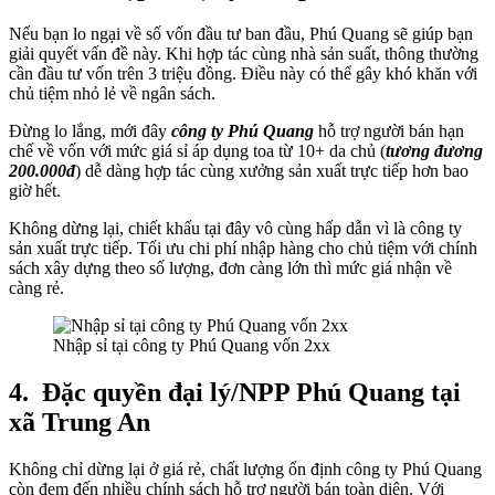
Nếu bạn lo ngại về số vốn đầu tư ban đầu, Phú Quang sẽ giúp bạn
giải quyết vấn đề này. Khi hợp tác cùng nhà sản suất, thông thường
cần đầu tư vốn trên 3 triệu đồng. Điều này có thể gây khó khăn với
chủ tiệm nhỏ lẻ về ngân sách.
Đừng lo lắng, mới đây
công ty Phú Quang
hỗ trợ người bán hạn
chế về vốn với mức giá sỉ áp dụng toa từ 10+ da chủ (
tương đương
200.000đ
) dễ dàng hợp tác cùng xưởng sản xuất trực tiếp hơn bao
giờ hết.
Không dừng lại, chiết khấu tại đây vô cùng hấp dẫn vì là công ty
sản xuất trực tiếp. Tối ưu chi phí nhập hàng cho chủ tiệm với chính
sách xây dựng theo số lượng, đơn càng lớn thì mức giá nhận về
càng rẻ.
Nhập sỉ tại công ty Phú Quang vốn 2xx
4.
Đặc quyền đại lý/NPP Phú Quang tại
xã Trung An
Không chỉ dừng lại ở giá rẻ, chất lượng ổn định công ty Phú Quang
còn đem đến nhiều chính sách hỗ trợ người bán toàn diện. Với