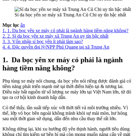
Sỉ da bọc yên xe máy xã Trung An Củ Chi uy tín bậc nhất
Mục lục
ẩn
1.
1. Da bọc yên xe máy có phải là ngành hàng tiềm năng không?
2.
2. Sỉ da bọc yên xe máy xã Trung An uy tín bậc nhất
3.
3. Vốn nhập sỉ bọc yên ít phải làm sao?
4.
4. Đặc quyền đại lý/NPP Phú Quang tại xã Trung An
1.
Da bọc yên xe máy có phải là ngành
hàng tiềm năng không?
Phụ tùng xe máy nói chung, da bọc yên nói riêng được đánh giá có
tiềm năng phát triển mạnh mẽ tại thời điểm hiện tại & tương lai.
Điều này bắt nguồn từ số lượng xe máy lớn tại Việt Nam lớn, từ đó
tạo ra cơ hội kinh doanh hấp dẫn.
Có thể thấy, tần suất tiếp xúc với thời tiết và môi trường nhiều. Vì
thế, lớp vỏ bọc bên ngoài không tránh khỏi sự mài mòn, hư hỏng
sau một thời gian sử dụng, dẫn đến nhu cầu thay thế rất lớn.
Không dừng lại, khi xu hướng độ yên thịnh hành, người tiêu dùng
không chỉ tìm kiếm sự bền bỉ mà còn mong muốn nâng cấp về mặt