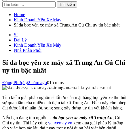
Tìm
kiếm
cho:
Home
Kinh Doanh Yên Xe Máy
Sỉ da bọc yên xe máy xã Trung An Củ Chi uy tín bậc nhất
Sỉ
Đại Lý
Kinh Doanh Yên Xe Máy
Nhà Phân Phối
Sỉ da bọc yên xe máy xã Trung An Củ Chi
uy tín bậc nhất
Đặng Phượng
2 năm ago
0
15 mins
Tìm kiếm giải pháp nguồn sỉ tối ưu của mặt hàng bọc yên xe thu hút
sự quan tâm của nhiều chủ tiệm tại xã Trung An. Điều này cho phép
đạt được lợi nhuận tốt, song song xây dựng uy tín với khách hàng.
Nếu bạn đang tìm nguồn sỉ
da bọc yên xe máy xã Trung An
, Củ
Chi uy tín. Thì hãy cùng
yenxemay.vn
xem qua giải pháp lý tưởng
cho việc hợp tác lâu dài ngay trong nội dung bài viết bên dưới!