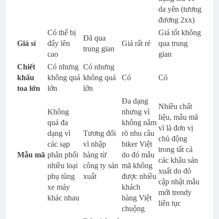
da yên (tương
đương 2xx)
Có thể bị
Giá tốt không
Đã qua
Giá sỉ
đẩy lên
Giá rất rẻ
qua trung
trung gian
cao
gian
Chiết
Có nhưng
Có nhưng
khấu
không quá
không quá
Có
Có
toa lớn
lớn
lớn
Đa dạng
Nhiều chất
Không
nhưng vì
liệu, mẫu mã
quá đa
không nắm
vì là đơn vị
dạng vì
Tương đối
rõ nhu cầu
chủ động
các sạp
vì nhập
biker Việt
trong tất cả
Mẫu mã
phân phối
hàng từ
do đó mẫu
các khâu sản
nhiều loại
công ty sản
mã không
xuất do đó
phụ tùng
xuất
được nhiều
cập nhật mẫu
xe máy
khách
mới trendy
khác nhau
hàng Việt
liên tục
chuộng