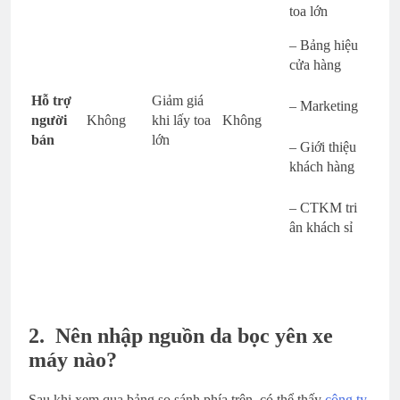
toa lớn
– Bảng hiệu
cửa hàng
Hỗ trợ
Giảm giá
– Marketing
người
Không
khi lấy toa
Không
bán
lớn
– Giới thiệu
khách hàng
– CTKM tri
ân khách sỉ
2.
Nên nhập nguồn da bọc yên xe
máy nào?
Sau khi xem qua bảng so sánh phía trên, có thể thấy
công ty