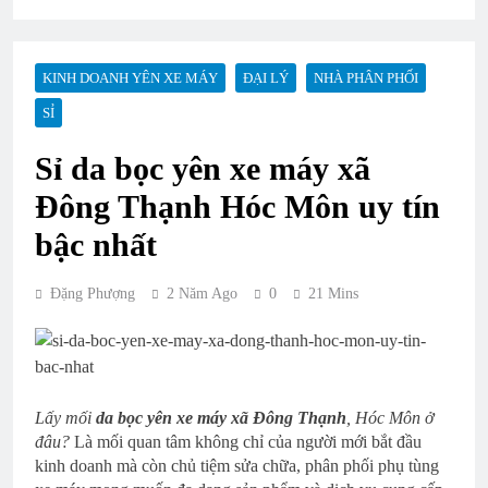
KINH DOANH YÊN XE MÁY
ĐẠI LÝ
NHÀ PHÂN PHỐI
SỈ
Sỉ da bọc yên xe máy xã
Đông Thạnh Hóc Môn uy tín
bậc nhất
Đặng Phượng
2 Năm Ago
0
21 Mins
Lấy mối
da bọc yên xe máy xã Đông Thạnh
, Hóc Môn ở
đâu?
Là mối quan tâm không chỉ của người mới bắt đầu
kinh doanh mà còn chủ tiệm sửa chữa, phân phối phụ tùng