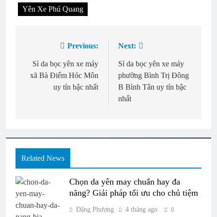
Yên Xe Phú Quang
Previous:
Next:
Điều
hướng
Sỉ da bọc yên xe máy
Sỉ da bọc yên xe máy
xã Bà Điểm Hóc Môn
phường Bình Trị Đông
bài
uy tín bậc nhất
B Bình Tân uy tín bậc
viết
nhất
Related News
Chọn da yên may chuẩn hay đa
năng? Giải pháp tối ưu cho chủ tiệm
Đặng Phượng
4 tháng ago
0