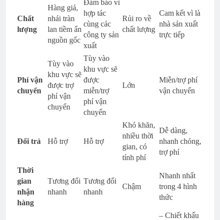
Đảm bảo vì
Hàng giả,
hợp tác
Cam kết vì là
Chất
nhái tràn
Rủi ro về
cùng các
nhà sản xuất
lượng
lan tiềm ẩn
chất lượng
công ty sản
trực tiếp
nguồn gốc
xuất
Tùy vào
Tùy vào
khu vực sẽ
khu vực sẽ
Phí vận
được
Miễn/trợ phí
được trợ
Lớn
chuyển
miễn/trợ
vận chuyển
phí vận
phí vận
chuyển
chuyển
Khó khăn,
Dễ dàng,
nhiều thời
Đổi trả
Hỗ trợ
Hỗ trợ
nhanh chóng,
gian, có
trợ phí
tính phí
Thời
Nhanh nhất
gian
Tương đối
Tương đối
Chậm
trong 4 hình
nhận
nhanh
nhanh
thức
hàng
– Chiết khấu