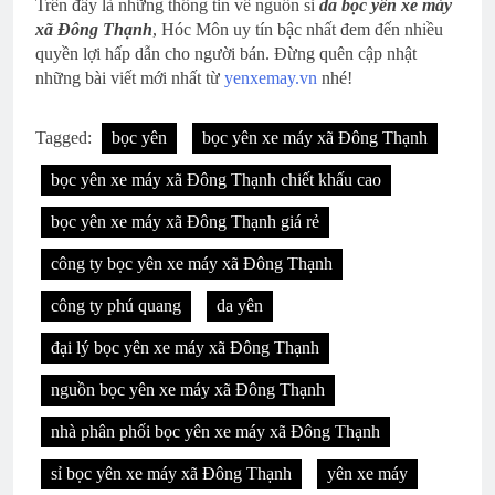
Trên đây là những thông tin về nguồn sỉ
da bọc yên xe máy
xã Đông Thạnh
, Hóc Môn uy tín bậc nhất đem đến nhiều
quyền lợi hấp dẫn cho người bán. Đừng quên cập nhật
những bài viết mới nhất từ
yenxemay.vn
nhé!
Tagged:
bọc yên
bọc yên xe máy xã Đông Thạnh
bọc yên xe máy xã Đông Thạnh chiết khấu cao
bọc yên xe máy xã Đông Thạnh giá rẻ
công ty bọc yên xe máy xã Đông Thạnh
công ty phú quang
da yên
đại lý bọc yên xe máy xã Đông Thạnh
nguồn bọc yên xe máy xã Đông Thạnh
nhà phân phối bọc yên xe máy xã Đông Thạnh
sỉ bọc yên xe máy xã Đông Thạnh
yên xe máy