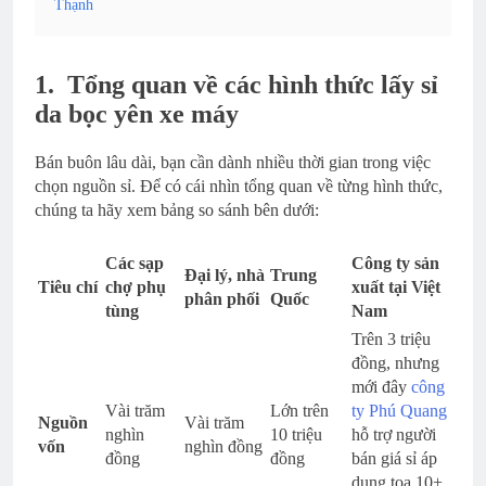
Thạnh
1.
Tổng quan về các hình thức lấy sỉ
da bọc yên xe máy
Bán buôn lâu dài, bạn cần dành nhiều thời gian trong việc
chọn nguồn sỉ. Để có cái nhìn tổng quan về từng hình thức,
chúng ta hãy xem bảng so sánh bên dưới:
Các sạp
Công ty sản
Đại lý, nhà
Trung
Tiêu chí
chợ phụ
xuất tại Việt
phân phối
Quốc
tùng
Nam
Trên 3 triệu
đồng, nhưng
mới đây
công
Vài trăm
Lớn trên
ty Phú Quang
Nguồn
Vài trăm
nghìn
10 triệu
hỗ trợ người
vốn
nghìn đồng
đồng
đồng
bán giá sỉ áp
dụng toa 10+