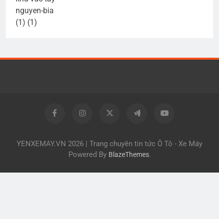
YENXEMAY.VN 2026 | Trang chuyên tin tức Ô Tô - Xe Máy
Powered By
.
BlazeThemes