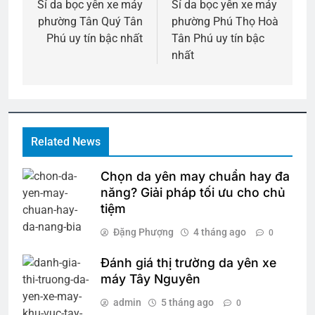
hướng
Sỉ da bọc yên xe máy
Sỉ da bọc yên xe máy
phường Tân Quý Tân
phường Phú Thọ Hoà
bài
Phú uy tín bậc nhất
Tân Phú uy tín bậc
viết
nhất
Related News
Chọn da yên may chuẩn hay đa
năng? Giải pháp tối ưu cho chủ
tiệm
Đặng Phượng
4 tháng ago
0
Đánh giá thị trường da yên xe
máy Tây Nguyên
admin
5 tháng ago
0