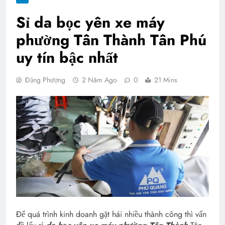
Sỉ da bọc yên xe máy
phường Tân Thành Tân Phú
uy tín bậc nhất
Đặng Phượng
2 Năm Ago
0
21 Mins
Để quá trình kinh doanh gặt hái nhiều thành công thì vấn