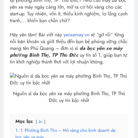
tại phường Bình Thọ, TP. Thủ Đức? Nhu cầu thay da bọc
yên xe máy ngày càng lớn, mở ra cơ hội vàng cho các
start-up. Tuy nhiên, vốn ít, thiếu kinh nghiệm, lo lắng cạnh
tranh,… khiến bạn chần chừ?
Hãy yên tâm! Bài viết này
yenxemay.vn
sẽ “gỡ rối” từng
nỗi băn khoăn và giới thiệu đến bạn bệ phóng vững chắc
mang tên Phú Quang – đơn vị sỉ
da bọc yên xe máy
phường Bình Thọ, TP Thủ Đức
uy tín số 1, giúp bạn tự
tin khởi nghiệp thảnh thơi với lợi nhuận khủng.
Nguồn sỉ da bọc yên xe máy phường Bình Thọ, TP Thủ
Đức uy tín bậc nhất
Mục lục
ẩn
1.
1. Phường Bình Thọ – Mỏ vàng cho kinh doanh da
bọc yên xe máy