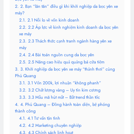
2.
2. Bạn “lăn tăn” điều gì khi khởi nghiệp da bọc yên xe
máy?
2.1.
2.1 Nỗi lo về vốn kinh doanh
2.2.
2.2 Áp lực về kinh nghiệm kinh doanh da bọc yên
xe máy
2.3.
2.3 Thách thức cạnh tranh ngành hàng yên xe
máy
2.4.
2.4 Bài toán nguồn cung da bọc yên
2.5.
2.5 Nâng cao hiệu quả quảng bá cửa tiệm
3.
3. Khởi nghiệp da bọc yên xe máy “thảnh thơi” cùng
Phú Quang
3.1.
3.1 Vốn 200k, lợi nhuận “không phanh”
3.2.
3.2 Chất lượng vàng – Uy tín kim cương
3.3.
3.3 Mẫu mã hút mắt – Bắt trend thần tốc
4.
4. Phú Quang – Đồng hành toàn diện, bệ phóng
thành công
4.1.
4.1 Tư vấn tận tình
4.2.
4.2 Marketing chuyên nghiệp
4.3.
4.3 Chính sách linh hoạt