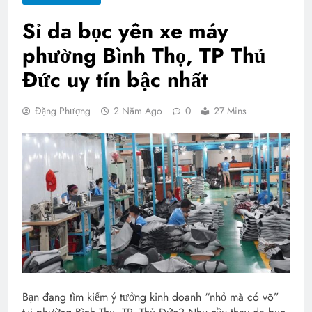
Sỉ da bọc yên xe máy
phường Bình Thọ, TP Thủ
Đức uy tín bậc nhất
Đặng Phượng
2 Năm Ago
0
27 Mins
Bạn đang tìm kiếm ý tưởng kinh doanh “nhỏ mà có võ”