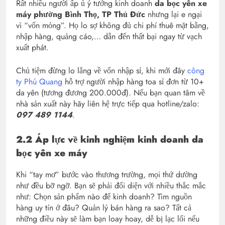
Rất nhiều người ấp ủ ý tưởng kinh doanh
da bọc yên xe
máy phường Bình Thọ, TP Thủ Đức
nhưng lại e ngại
vì “vốn mỏng”. Họ lo sợ không đủ chi phí thuê mặt bằng,
nhập hàng, quảng cáo,… dẫn đến thất bại ngay từ vạch
xuất phát.
Chủ tiệm đừng lo lắng về vốn nhập sỉ, khi mới đây
công
ty Phú Quang
hỗ trợ người nhập hàng toa sỉ đơn từ 10+
da yên (tương đương 200.000đ). Nếu bạn quan tâm về
nhà sản xuất này hãy liên hệ trực tiếp qua hotline/zalo:
097 489 1144
.
2.2 Áp lực về kinh nghiệm kinh doanh da
bọc yên xe máy
Khi “tay mơ” bước vào thương trường, mọi thứ dường
như đều bỡ ngỡ. Bạn sẽ phải đối diện với nhiều thắc mắc
như: Chọn sản phẩm nào để kinh doanh? Tìm nguồn
hàng uy tín ở đâu? Quản lý bán hàng ra sao? Tất cả
những điều này sẽ làm bạn loay hoay, dễ bị lạc lối nếu