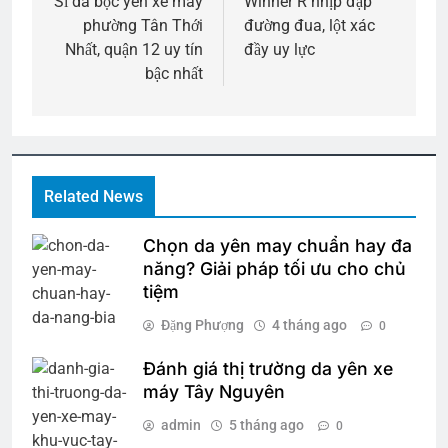
hướng
Sỉ da bọc yên xe máy
Winner R nhịp đập
phường Tân Thới
đường đua, lột xác
bài
Nhất, quận 12 uy tín
đầy uy lực
viết
bậc nhất
Related News
Chọn da yên may chuẩn hay đa
năng? Giải pháp tối ưu cho chủ
tiệm
Đặng Phượng
4 tháng ago
0
Đánh giá thị trường da yên xe
máy Tây Nguyên
admin
5 tháng ago
0