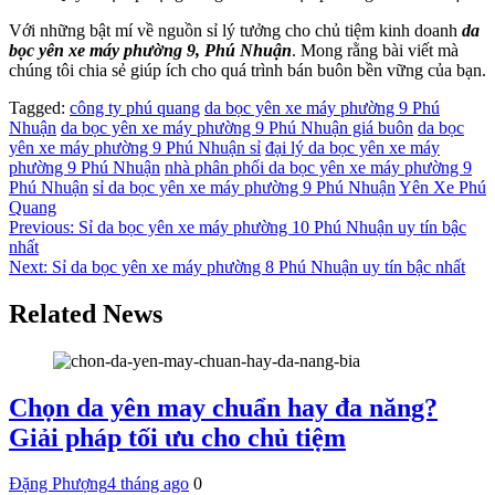
Với những bật mí về nguồn sỉ lý tưởng cho chủ tiệm kinh doanh
da
bọc yên xe máy phường 9, Phú Nhuận
. Mong rằng bài viết mà
chúng tôi chia sẻ giúp ích cho quá trình bán buôn bền vững của bạn.
Tagged:
công ty phú quang
da bọc yên xe máy phường 9 Phú
Nhuận
da bọc yên xe máy phường 9 Phú Nhuận giá buôn
da bọc
yên xe máy phường 9 Phú Nhuận sỉ
đại lý da bọc yên xe máy
phường 9 Phú Nhuận
nhà phân phối da bọc yên xe máy phường 9
Phú Nhuận
sỉ da bọc yên xe máy phường 9 Phú Nhuận
Yên Xe Phú
Quang
Điều
Previous:
Sỉ da bọc yên xe máy phường 10 Phú Nhuận uy tín bậc
nhất
hướng
Next:
Sỉ da bọc yên xe máy phường 8 Phú Nhuận uy tín bậc nhất
bài
Related News
viết
Chọn da yên may chuẩn hay đa năng?
Giải pháp tối ưu cho chủ tiệm
Đặng Phượng
4 tháng ago
0