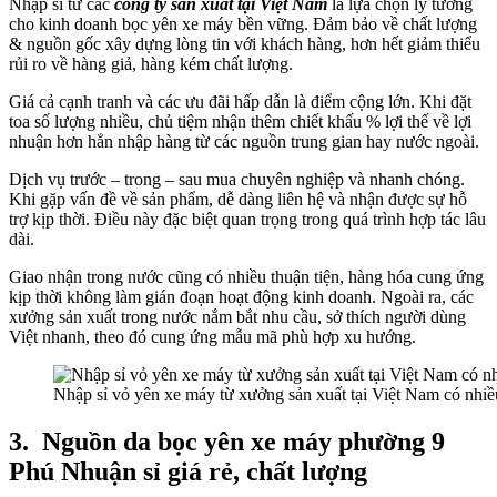
Nhập sỉ từ các
công ty sản xuất tại Việt Nam
là lựa chọn lý tưởng
cho kinh doanh bọc yên xe máy bền vững. Đảm bảo về chất lượng
& nguồn gốc xây dựng lòng tin với khách hàng, hơn hết giảm thiểu
rủi ro về hàng giả, hàng kém chất lượng.
Giá cả cạnh tranh và các ưu đãi hấp dẫn là điểm cộng lớn. Khi đặt
toa số lượng nhiều, chủ tiệm nhận thêm chiết khấu % lợi thế về lợi
nhuận hơn hẳn nhập hàng từ các nguồn trung gian hay nước ngoài.
Dịch vụ trước – trong – sau mua chuyên nghiệp và nhanh chóng.
Khi gặp vấn đề về sản phẩm, dễ dàng liên hệ và nhận được sự hỗ
trợ kịp thời. Điều này đặc biệt quan trọng trong quá trình hợp tác lâu
dài.
Giao nhận trong nước cũng có nhiều thuận tiện, hàng hóa cung ứng
kịp thời không làm gián đoạn hoạt động kinh doanh. Ngoài ra, các
xưởng sản xuất trong nước nắm bắt nhu cầu, sở thích người dùng
Việt nhanh, theo đó cung ứng mẫu mã phù hợp xu hướng.
Nhập sỉ vỏ yên xe máy từ xưởng sản xuất tại Việt Nam có nhiề
3.
Nguồn da bọc yên xe máy phường 9
Phú Nhuận sỉ giá rẻ, chất lượng