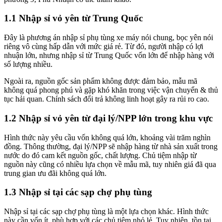
1.1 Nhập sỉ vỏ yên từ Trung Quốc
Đây là phương án nhập sỉ phụ tùng xe máy nói chung, bọc yên nói
riêng vô cùng hấp dẫn với mức giá rẻ. Từ đó, người nhập có lợi
nhuận lớn, nhưng nhập sỉ từ Trung Quốc vốn lớn để nhập hàng với
số lượng nhiều.
Ngoài ra, nguồn gốc sản phẩm không được đảm bảo, mẫu mã
không quá phong phú và gặp khó khăn trong việc vận chuyển & thủ
tục hải quan. Chính sách đổi trả không linh hoạt gây ra rủi ro cao.
1.2 Nhập sỉ vỏ yên từ đại lý/NPP lớn trong khu vực
Hình thức này yêu cầu vốn không quá lớn, khoảng vài trăm nghìn
đồng. Thông thường, đại lý/NPP sẽ nhập hàng từ nhà sản xuất trong
nước do đó cam kết nguồn gốc, chất lượng. Chủ tiệm nhập từ
nguồn này cũng có nhiều lựa chọn về mẫu mã, tuy nhiên giá đã qua
trung gian ưu đãi không quá lớn.
1.3 Nhập sỉ tại các sạp chợ phụ tùng
Nhập sỉ tại các sạp chợ phụ tùng là một lựa chọn khác. Hình thức
này cần vốn ít, phù hợp với các chủ tiệm nhỏ lẻ. Tuy nhiên, tồn tại