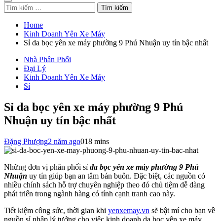
Tìm
kiếm
cho:
Home
Kinh Doanh Yên Xe Máy
Sỉ da bọc yên xe máy phường 9 Phú Nhuận uy tín bậc nhất
Nhà Phân Phối
Đại Lý
Kinh Doanh Yên Xe Máy
Sỉ
Sỉ da bọc yên xe máy phường 9 Phú
Nhuận uy tín bậc nhất
Đặng Phượng
2 năm ago
0
18 mins
Những đơn vị phân phối sỉ
da bọc yên xe máy phường 9 Phú
Nhuận
uy tín giúp bạn an tâm bán buôn. Đặc biệt, các nguồn có
nhiều chính sách hỗ trợ chuyên nghiệp theo đó chủ tiệm dễ dàng
phát triển trong ngành hàng có tính cạnh tranh cao này.
Tiết kiệm công sức, thời gian khi
yenxemay.vn
sẽ bật mí cho bạn về
nguồn sỉ nhập lý tưởng cho việc kinh doanh da bọc yên xe máy