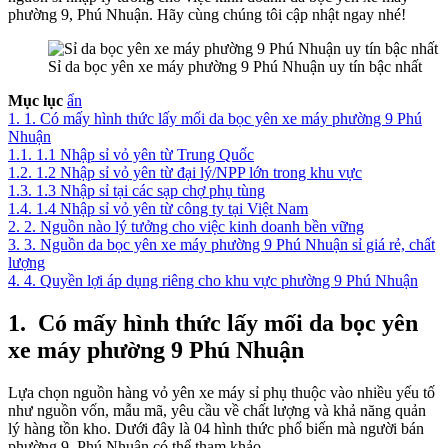
phường 9, Phú Nhuận. Hãy cùng chúng tôi cập nhật ngay nhé!
Sỉ da bọc yên xe máy phường 9 Phú Nhuận uy tín bậc nhất
Mục lục
ẩn
1.
1. Có mấy hình thức lấy mối da bọc yên xe máy phường 9 Phú
Nhuận
1.1.
1.1 Nhập sỉ vỏ yên từ Trung Quốc
1.2.
1.2 Nhập sỉ vỏ yên từ đại lý/NPP lớn trong khu vực
1.3.
1.3 Nhập sỉ tại các sạp chợ phụ tùng
1.4.
1.4 Nhập sỉ vỏ yên từ công ty tại Việt Nam
2.
2. Nguồn nào lý tưởng cho việc kinh doanh bền vững
3.
3. Nguồn da bọc yên xe máy phường 9 Phú Nhuận sỉ giá rẻ, chất
lượng
4.
4. Quyền lợi áp dụng riêng cho khu vực phường 9 Phú Nhuận
1.
Có mấy hình thức lấy mối da bọc yên
xe máy phường 9 Phú Nhuận
Lựa chọn nguồn hàng vỏ yên xe máy sỉ phụ thuộc vào nhiều yếu tố
như nguồn vốn, mẫu mã, yêu cầu về chất lượng và khả năng quản
lý hàng tồn kho. Dưới đây là 04 hình thức phổ biến mà người bán
phường 9, Phú Nhuận có thể tham khảo.