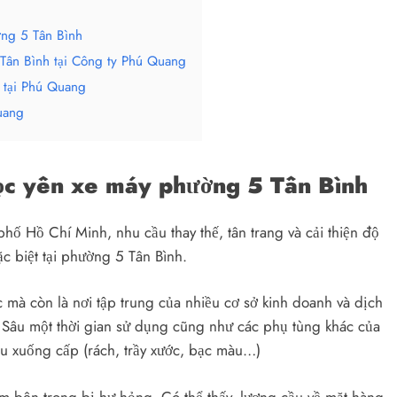
ờng 5 Tân Bình
Tân Bình tại Công ty Phú Quang
 tại Phú Quang
uang
bọc yên xe máy phường 5 Tân Bình
hố Hồ Chí Minh, nhu cầu thay thế, tân trang và cải thiện độ
c biệt tại phường 5 Tân Bình.
mà còn là nơi tập trung của nhiều cơ sở kinh doanh và dịch
. Sâu một thời gian sử dụng cũng như các phụ tùng khác của
ệu xuống cấp (rách, trầy xước, bạc màu…)
ệm bên trong bị hư hỏng. Có thể thấy, lượng cầu về mặt hàng