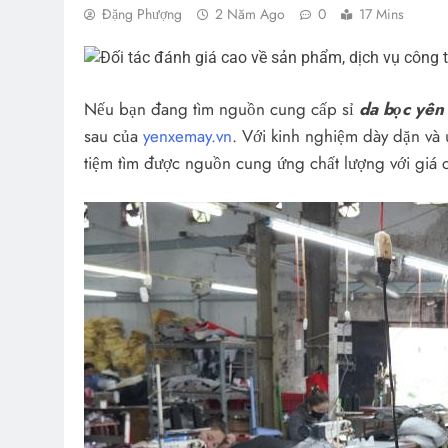
Đặng Phượng
2 Năm Ago
0
17 Mins
Nếu bạn đang tìm nguồn cung cấp sỉ
da bọc yên
sau của
yenxemay.vn
. Với kinh nghiệm dày dặn và 
tiệm tìm được nguồn cung ứng chất lượng với giá c