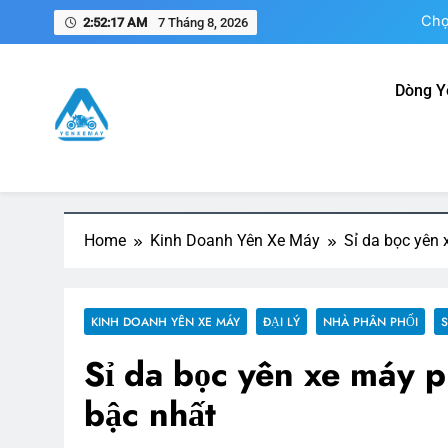
Skip
2:52:18 AM
7 Tháng 8, 2026
to
content
Dòng Y
N
Chọ
Yên Xe Máy – Trang Thông 
Tổng hợp thông tin mua, bán, gia công, sản xuất phụ k
Nam
Home
Kinh Doanh Yên Xe Máy
Sỉ da bọc yên 
KINH DOANH YÊN XE MÁY
ĐẠI LÝ
NHÀ PHÂN PHỐI
S
Sỉ da bọc yên xe máy p
bậc nhất