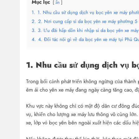
Mục lục
ẩn
1.
1. Nhu cầu sử dụng dịch vụ bọc yên xe máy phư
2.
2. Nơi cung cấp sỉ da bọc yên xe máy phường 5 
3.
3. Ưu đãi hấp dẫn khi nhập sỉ da bọc yên xe máy
4.
4. Đối tác nói gì về da bọc yên xe máy tại Phú Q
1. Nhu cầu sử dụng dịch vụ 
Trong bối cảnh phát triển không ngừng của thành p
êm ái cho yên xe máy đang ngày càng tăng cao, đặ
Khu vực này không chỉ có mật độ dân cư đông đúc 
vụ, khiến cho lượng xe máy lưu thông vô cùng lớn
xe, lớp vỏ bọc yên bên ngoài xuất hiện các dấu hi
Nếu không được thay thế kịp thời, kéo theo mút đ