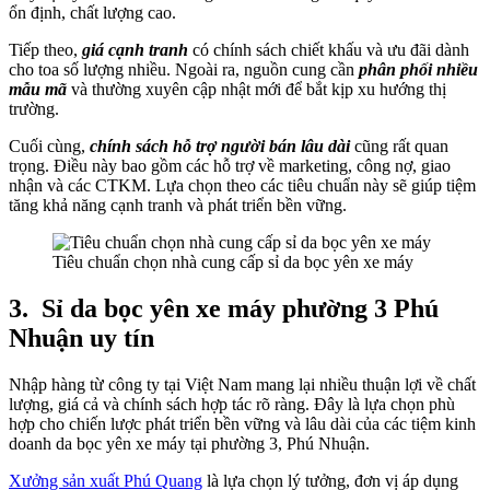
ổn định, chất lượng cao.
Tiếp theo,
giá cạnh tranh
có chính sách chiết khấu và ưu đãi dành
cho toa số lượng nhiều. Ngoài ra, nguồn cung cần
phân phối nhiều
mẫu mã
và thường xuyên cập nhật mới để bắt kịp xu hướng thị
trường.
Cuối cùng,
chính sách hỗ trợ người bán lâu dài
cũng rất quan
trọng. Điều này bao gồm các hỗ trợ về marketing, công nợ, giao
nhận và các CTKM. Lựa chọn theo các tiêu chuẩn này sẽ giúp tiệm
tăng khả năng cạnh tranh và phát triển bền vững.
Tiêu chuẩn chọn nhà cung cấp sỉ da bọc yên xe máy
3.
Sỉ da bọc yên xe máy phường 3 Phú
Nhuận uy tín
Nhập hàng từ công ty tại Việt Nam mang lại nhiều thuận lợi về chất
lượng, giá cả và chính sách hợp tác rõ ràng. Đây là lựa chọn phù
hợp cho chiến lược phát triển bền vững và lâu dài của các tiệm kinh
doanh da bọc yên xe máy tại phường 3, Phú Nhuận.
Xưởng sản xuất Phú Quang
là lựa chọn lý tưởng, đơn vị áp dụng