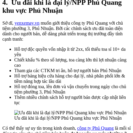
4.
Ưu đãi khi là đại lý/NPP Phú Quang
khu vực Phú Nhuận
Sở dĩ,
yenxemay.vn
muốn giới thiệu công ty Phú Quang với chủ
tiệm phường 3, Phú Nhuận. Bởi các chính sách ưu đãi toàn diện
dành cho người bán, dễ dàng phát triển trong thị trường đầy tính
cạnh tranh:
Hỗ trợ độc quyền vốn nhập ít từ 2xx, tối thiểu toa sỉ 10+ da
yên
Chiết khấu % theo số lượng, toa càng lớn thì lợi nhuận càng
cao
Tham gia các CTKM tri ân, hỗ trợ người bán Phú Nhuận
Hỗ trợ bảng hiệu cửa hàng cho đại lý, nhà phân phối lớn &
tiềm năng hợp tác lâu dài
Hỗ trợ đóng toa, lên đơn và vận chuyển trong ngày cho chủ
tiệm phường 3, Phú Nhuận
Thêm nhiều chính sách hỗ trợ người bán được cập nhật liên
tục
Ưu đãi khi là đại lý/NPP Phú Quang khu vực Phú Nhuận
Có thể thấy sự uy tín trong kinh doanh,
công ty Phú Quang
là mối sỉ