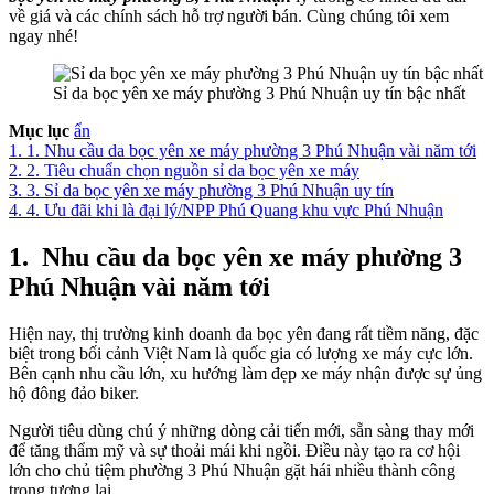
về giá và các chính sách hỗ trợ người bán. Cùng chúng tôi xem
ngay nhé!
Sỉ da bọc yên xe máy phường 3 Phú Nhuận uy tín bậc nhất
Mục lục
ẩn
1.
1. Nhu cầu da bọc yên xe máy phường 3 Phú Nhuận vài năm tới
2.
2. Tiêu chuẩn chọn nguồn sỉ da bọc yên xe máy
3.
3. Sỉ da bọc yên xe máy phường 3 Phú Nhuận uy tín
4.
4. Ưu đãi khi là đại lý/NPP Phú Quang khu vực Phú Nhuận
1.
Nhu cầu da bọc yên xe máy phường 3
Phú Nhuận vài năm tới
Hiện nay, thị trường kinh doanh da bọc yên đang rất tiềm năng, đặc
biệt trong bối cảnh Việt Nam là quốc gia có lượng xe máy cực lớn.
Bên cạnh nhu cầu lớn, xu hướng làm đẹp xe máy nhận được sự ủng
hộ đông đảo biker.
Người tiêu dùng chú ý những dòng cải tiến mới, sẵn sàng thay mới
để tăng thẩm mỹ và sự thoải mái khi ngồi. Điều này tạo ra cơ hội
lớn cho chủ tiệm phường 3 Phú Nhuận gặt hái nhiều thành công
trong tương lai.