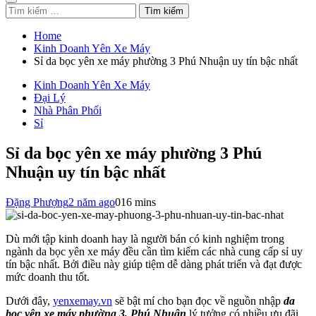
Tìm
kiếm
cho:
Home
Kinh Doanh Yên Xe Máy
Sỉ da bọc yên xe máy phường 3 Phú Nhuận uy tín bậc nhất
Kinh Doanh Yên Xe Máy
Đại Lý
Nhà Phân Phối
Sỉ
Sỉ da bọc yên xe máy phường 3 Phú
Nhuận uy tín bậc nhất
Đặng Phượng
2 năm ago
0
16 mins
Dù mới tập kinh doanh hay là người bán có kinh nghiệm trong
ngành da bọc yên xe máy đều cần tìm kiếm các nhà cung cấp sỉ uy
tín bậc nhất. Bởi điều này giúp tiệm dễ dàng phát triển và đạt được
mức doanh thu tốt.
Dưới đây,
yenxemay.vn
sẽ bật mí cho bạn đọc về nguồn nhập
da
bọc yên xe máy phường 3, Phú Nhuận
lý tưởng có nhiều ưu đãi