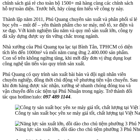
chính sách giá rẻ cho toàn bộ 1500+ mã hàng cùng các chính sách
hỗ trợ toàn diện. Trước hết, hãy cùng tìm hiểu về công ty này.
Thành lập năm 2011, Phú Quang chuyên sản xuất và phân phối sỉ lẻ
bọc yên – mút đế – yên thành phẩm cho xe máy, mô tô, xe điện và
xe đạp. Với kinh nghiệm lâu năm và quy mô sản xuất lớn, công ty
đã xây dựng được uy tín vững chắc trong ngành.
Nhà xưởng của Phú Quang tọa lạc tại Bình Tân, TPHCM có diện
tích lên đến 1000m² và mỗi năm cung ứng 2.400.000 sản phẩm.
Con số trên không ngừng tăng, khi mới đây đơn vị ứng dụng loạt
công nghệ tân tiến vào quy trình sản xuất.
Phú Quang có quy trình sản xuất bài bản và đội ngũ nhân viên
chuyên nghiệp, đồng thời chủ động về phương tiện vận chuyển. Sau
khi đơn hàng được xác nhận, xưởng sẽ nhanh chóng đóng toa và
vận chuyển đến các tiệm tại Phú Nhuận trong ngày. Trở thành đối
tác qua hotline/zalo:
097 489 1144
.
Công ty sản xuất bọc yên xe máy giá tốt, chất lượng tại Việt 
Năng lực sản xuất lớn, dồi dào cho chủ tiệm phường 3 Phú Nh