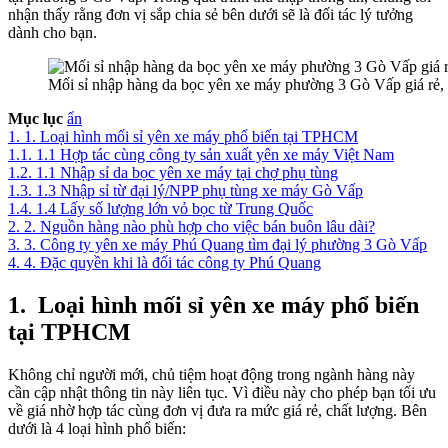
nhận thấy rằng đơn vị sắp chia sẻ bên dưới sẽ là đối tác lý tưởng
dành cho bạn.
Mối sỉ nhập hàng da bọc yên xe máy phường 3 Gò Vấp giá rẻ, 
Mục lục
ẩn
1.
1. Loại hình mối sỉ yên xe máy phổ biến tại TPHCM
1.1.
1.1 Hợp tác cùng công ty sản xuất yên xe máy Việt Nam
1.2.
1.1 Nhập sỉ da bọc yên xe máy tại chợ phụ tùng
1.3.
1.3 Nhập sỉ từ đại lý/NPP phụ tùng xe máy Gò Vấp
1.4.
1.4 Lấy số lượng lớn vỏ bọc từ Trung Quốc
2.
2. Nguồn hàng nào phù hợp cho việc bán buôn lâu dài?
3.
3. Công ty yên xe máy Phú Quang tìm đại lý phường 3 Gò Vấp
4.
4. Đặc quyền khi là đối tác công ty Phú Quang
1.
Loại hình mối sỉ yên xe máy phổ biến
tại TPHCM
Không chỉ người mới, chủ tiệm hoạt động trong ngành hàng này
cần cập nhật thông tin này liên tục. Vì điều này cho phép bạn tối ưu
về giá nhờ hợp tác cùng đơn vị đưa ra mức giá rẻ, chất lượng. Bên
dưới là 4 loại hình phổ biến: