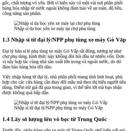
gốc, chất lượng vỏ yên. Bởi vì hiện này có một vài nơi phân phối
hàng hóa nhập từ nước ngoài không đảm bảo về an toàn, độ bền,
công năng sản phẩm.
Nhập sỉ da bọc yên xe máy tại chợ phụ tùng
1.3 Nhập sỉ từ đại lý/NPP phụ tùng xe máy Gò Vấp
Đại lý bán sỉ lẻ phụ tùng xe máy Gò Vấp rất đông, tương tự như
chợ phụ tùng, hình thức này không đòi hỏi đầu tư nhiều vốn. Đơn
vị này hợp tác cùng nhà sản xuất lớn trong và ngoài nước, do đó
đảm bảo hàng hóa dồi dào.
Việc nhập hàng từ đại lý, nhà phân phối mang tính linh hoạt, phù
hợp cho các cửa hàng cần thay đổi mẫu mã theo thị hiếu người tiêu
dùng. Điểm trừ giá đã qua trung gian, vì thế tiền lời mà bạn nhận
được không quá hấp dẫn.
Nhập sỉ từ đại lý/NPP phụ tùng xe máy Gò Vấp
1.4 Lấy số lượng lớn vỏ bọc từ Trung Quốc
Trước đây, nhập hàng yên xe máy từ Trung Quốc phổ biến với giá