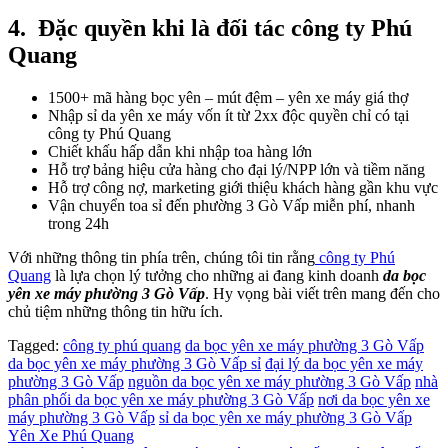
4.
Đặc quyền khi là đối tác công ty Phú
Quang
1500+ mã hàng bọc yên – mút đệm – yên xe máy giá thợ
Nhập sỉ da yên xe máy vốn ít từ 2xx độc quyền chỉ có tại
công ty Phú Quang
Chiết khấu hấp dẫn khi nhập toa hàng lớn
Hỗ trợ bảng hiệu cửa hàng cho đại lý/NPP lớn và tiềm năng
Hỗ trợ công nợ, marketing giới thiệu khách hàng gần khu vực
Vận chuyển toa sỉ đến phường 3 Gò Vấp miễn phí, nhanh
trong 24h
Với những thông tin phía trên, chúng tôi tin rằng
công ty Phú
Quang
là lựa chọn lý tưởng cho những ai đang kinh doanh
da bọc
yên xe máy phường 3 Gò Vấp
. Hy vọng bài viết trên mang đến cho
chủ tiệm những thông tin hữu ích.
Tagged:
công ty phú quang
da bọc yên xe máy phường 3 Gò Vấp
da bọc yên xe máy phường 3 Gò Vấp sỉ
đại lý da bọc yên xe máy
phường 3 Gò Vấp
nguồn da bọc yên xe máy phường 3 Gò Vấp
nhà
phân phối da bọc yên xe máy phường 3 Gò Vấp
nơi da bọc yên xe
máy phường 3 Gò Vấp
sỉ da bọc yên xe máy phường 3 Gò Vấp
Yên Xe Phú Quang