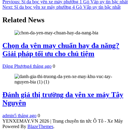
Điều
Previous:
Sỉ da bọc yên xe máy phường 1 Gò Vấp uy tín bậc nhất
Next:
Sỉ da bọc yên xe máy phường 4 Gò Vấp uy tín bậc nhất
hướng
bài
Related News
viết
Chọn da yên may chuẩn hay đa năng?
Giải pháp tối ưu cho chủ tiệm
Đặng Phượng
4 tháng ago
0
Đánh giá thị trường da yên xe máy Tây
Nguyên
admin
5 tháng ago
0
YENXEMAY.VN 2026 | Trang chuyên tin tức Ô Tô - Xe Máy
Powered By
BlazeThemes
.