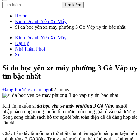
Tìm
kiếm
cho:
Home
Kinh Doanh Yên Xe Máy
Sỉ da bọc yên xe máy phường 3 Gò Vấp uy tín bậc nhất
Kinh Doanh Yên Xe Máy
Đại Lý
Nhà Phân Phối
Sỉ
Sỉ da bọc yên xe máy phường 3 Gò Vấp uy
tín bậc nhất
Đặng Phượng
2 năm ago
0
21 mins
Khi tìm nguồn sỉ
da bọc yên xe máy phường 3 Gò Vấp
, người
nhập nào cũng mong muốn tìm được mối cung giá rẻ và chất lượng.
Song song chính sách hỗ trợ người bán toàn diện để dễ dàng hợp tác
lâu dài.
Chắc hẳn đây là mối trăn trở nhất của nhiều người bán phụ kiện trên
tại phường 3 Gò Vấp. Trong quá trình thu thập thông tin, chúng tôi