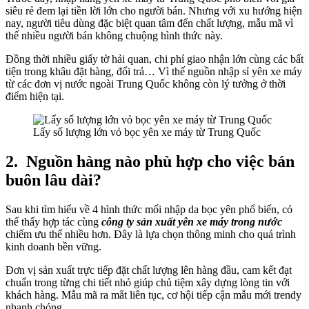
siêu rẻ đem lại tiền lời lớn cho người bán. Nhưng với xu hướng hiện
nay, người tiêu dùng đặc biệt quan tâm đến chất lượng, mẫu mã vì
thế nhiều người bán không chuộng hình thức này.
Đồng thời nhiều giấy tờ hải quan, chi phí giao nhận lớn cùng các bất
tiện trong khâu đặt hàng, đổi trả… Vì thế nguồn nhập sỉ yên xe máy
từ các đơn vị nước ngoài Trung Quốc không còn lý tưởng ở thời
điểm hiện tại.
Lấy số lượng lớn vỏ bọc yên xe máy từ Trung Quốc
2.
Nguồn hàng nào phù hợp cho việc bán
buôn lâu dài?
Sau khi tìm hiểu về 4 hình thức mối nhập da bọc yên phổ biến, có
thể thấy hợp tác cùng
công ty sản xuất yên xe máy trong nước
chiếm ưu thế nhiều hơn. Đây là lựa chọn thông minh cho quá trình
kinh doanh bền vững.
Đơn vị sản xuất trực tiếp đặt chất lượng lên hàng đầu, cam kết đạt
chuẩn trong từng chi tiết nhỏ giúp chủ tiệm xây dựng lòng tin với
khách hàng. Mẫu mã ra mắt liên tục, cơ hội tiếp cận mẫu mới trendy
nhanh chóng.