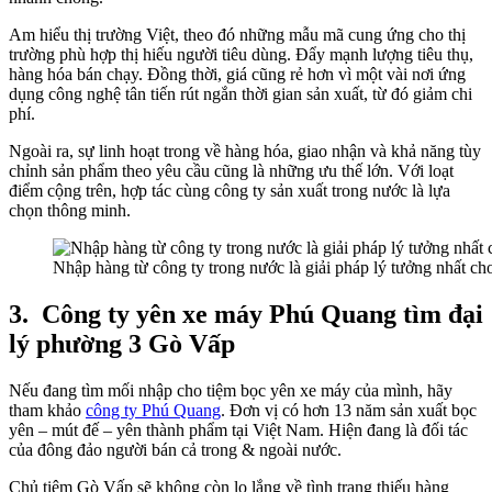
Am hiểu thị trường Việt, theo đó những mẫu mã cung ứng cho thị
trường phù hợp thị hiếu người tiêu dùng. Đẩy mạnh lượng tiêu thụ,
hàng hóa bán chạy. Đồng thời, giá cũng rẻ hơn vì một vài nơi ứng
dụng công nghệ tân tiến rút ngắn thời gian sản xuất, từ đó giảm chi
phí.
Ngoài ra, sự linh hoạt trong về hàng hóa, giao nhận và khả năng tùy
chỉnh sản phẩm theo yêu cầu cũng là những ưu thế lớn. Với loạt
điểm cộng trên, hợp tác cùng công ty sản xuất trong nước là lựa
chọn thông minh.
Nhập hàng từ công ty trong nước là giải pháp lý tưởng nhất c
3.
Công ty yên xe máy Phú Quang tìm đại
lý phường 3 Gò Vấp
Nếu đang tìm mối nhập cho tiệm bọc yên xe máy của mình, hãy
tham khảo
công ty Phú Quang
. Đơn vị có hơn 13 năm sản xuất bọc
yên – mút đế – yên thành phẩm tại Việt Nam. Hiện đang là đối tác
của đông đảo người bán cả trong & ngoài nước.
Chủ tiệm Gò Vấp sẽ không còn lo lắng về tình trạng thiếu hàng