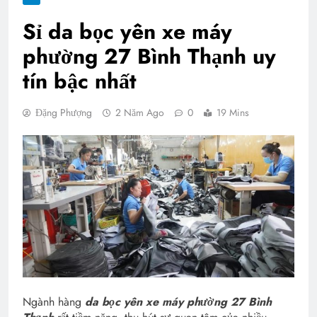
Sỉ da bọc yên xe máy
phường 27 Bình Thạnh uy
tín bậc nhất
Đặng Phượng
2 Năm Ago
0
19 Mins
Ngành hàng
da bọc yên xe máy phường 27 Bình