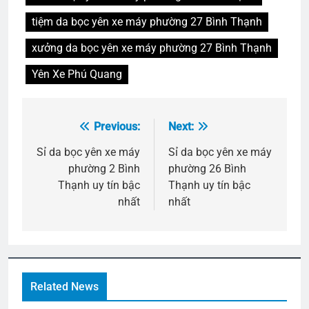
tiệm da bọc yên xe máy phường 27 Bình Thạnh
xưởng da bọc yên xe máy phường 27 Bình Thạnh
Yên Xe Phú Quang
Previous:
Next:
Điều
hướng
Sỉ da bọc yên xe máy
Sỉ da bọc yên xe máy
phường 2 Bình
phường 26 Bình
bài
Thạnh uy tín bậc
Thạnh uy tín bậc
viết
nhất
nhất
Related News