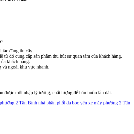
y:
tác đáng tin cậy.
để từ đó cung cấp sản phẩm thu hút sự quan tâm của khách hàng.
của khách hàng.
ng và ngoài khu vực nhanh.
n được mối nhập lý tưởng, chất lượng để bán buôn lâu dài.
 phường 2 Tân Bình
nhà phân phối da bọc yên xe máy phường 2 Tân