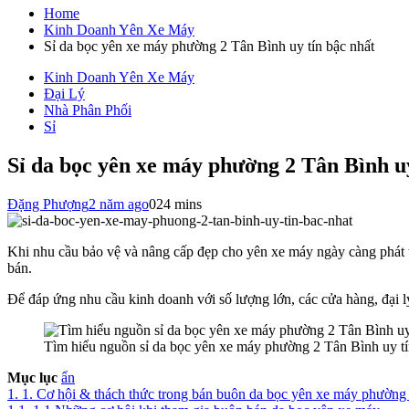
cho:
Home
Kinh Doanh Yên Xe Máy
Sỉ da bọc yên xe máy phường 2 Tân Bình uy tín bậc nhất
Kinh Doanh Yên Xe Máy
Đại Lý
Nhà Phân Phối
Sỉ
Sỉ da bọc yên xe máy phường 2 Tân Bình uy
Đặng Phượng
2 năm ago
0
24 mins
Khi nhu cầu bảo vệ và nâng cấp đẹp cho yên xe máy ngày càng phát tr
bán.
Để đáp ứng nhu cầu kinh doanh với số lượng lớn, các cửa hàng, đại 
Tìm hiểu nguồn sỉ da bọc yên xe máy phường 2 Tân Bình uy tí
Mục lục
ẩn
1.
1. Cơ hội & thách thức trong bán buôn da bọc yên xe máy phường