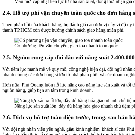
Mẫu mới cập nhật liên tục từ nhà sản xuất, đồng thời nhận gia 
2.4. Hỗ trợ phí vận chuyển toàn quốc cho đơn hàng s
Theo phản hồi của khách hàng, họ đánh giá cao đơn vị này vì độ uy tí
thành TP.HCM còn được hưởng chính sách giao hàng miễn phí.
Có phương tiện vận chuyển, giao toa nhanh toàn quốc
2.5. Nguồn cung cấp dồi dào với năng suất 2.400.0
Với tiềm lực mạnh mẽ về quy mô, công nghệ hiện đại, đội ngũ nhân
nhanh chóng các đơn hàng sỉ lớn từ nhà phân phối và các doanh nghi
Hơn nữa, Phú Quang luôn nỗ lực nâng cao năng lực sản xuất và tối ưu
nguồn hàng, giúp bạn an tâm trong kinh doanh.
Năng lực sản xuất lớn, đầy đủ hàng hóa giao nhanh chủ tiệm 
2.6. Dịch vụ hỗ trợ toàn diện trước, trong, sau bán h
Với đội ngũ nhân viên yêu nghề, giàu kinh nghiệm, khách sỉ của Phú 
ảnh sản phẩm thực tế cùng với các chính sách hỗ trợ sau bán hàng tu