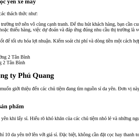
bọc yên xe máy
các thách thức như:
 trường trở nên vô cùng cạnh tranh. Để thu hút khách hàng, bạn cần cu
 hoặc thiếu hàng, việc dự đoán và đáp ứng đúng nhu cầu thị trường là v
hốt để tối ưu hóa lợi nhuận. Kiểm soát chi phí và dòng tiền một cách hợ
g 2 Tân Bình
công ty Phú Quang
muốn giới thiệu đến các chủ tiệm đang tìm nguồn sỉ da yên. Đơn vị n
+ sản phẩm
 yên khi lấy sỉ. Hiểu rõ khó khăn của các chủ tiệm nhỏ lẻ và những ngư
ỉ 10 da yên trở lên với giá sỉ. Đặc biệt, không cần đặt cọc hay thanh 