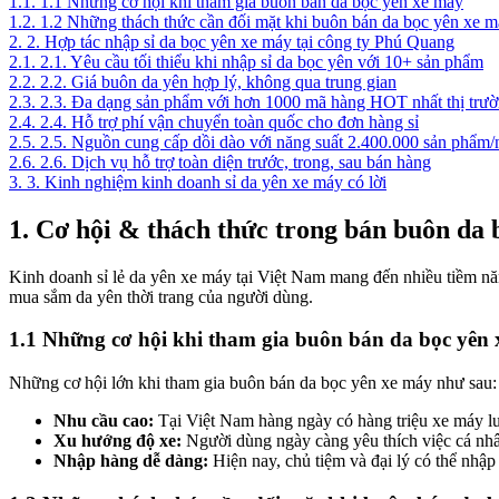
1.1.
1.1 Những cơ hội khi tham gia buôn bán da bọc yên xe máy
1.2.
1.2 Những thách thức cần đối mặt khi buôn bán da bọc yên xe 
2.
2. Hợp tác nhập sỉ da bọc yên xe máy tại công ty Phú Quang
2.1.
2.1. Yêu cầu tối thiểu khi nhập sỉ da bọc yên với 10+ sản phẩm
2.2.
2.2. Giá buôn da yên hợp lý, không qua trung gian
2.3.
2.3. Đa dạng sản phẩm với hơn 1000 mã hàng HOT nhất thị trư
2.4.
2.4. Hỗ trợ phí vận chuyển toàn quốc cho đơn hàng sỉ
2.5.
2.5. Nguồn cung cấp dồi dào với năng suất 2.400.000 sản phẩm
2.6.
2.6. Dịch vụ hỗ trợ toàn diện trước, trong, sau bán hàng
3.
3. Kinh nghiệm kinh doanh sỉ da yên xe máy có lời
1. Cơ hội & thách thức trong bán buôn da
Kinh doanh sỉ lẻ da yên xe máy tại Việt Nam mang đến nhiều tiềm nă
mua sắm da yên thời trang của người dùng.
1.1 Những cơ hội khi tham gia buôn bán da bọc yên
Những cơ hội lớn khi tham gia buôn bán da bọc yên xe máy như sau:
Nhu cầu cao:
Tại Việt Nam hàng ngày có hàng triệu xe máy lưu 
Xu hướng độ xe:
Người dùng ngày càng yêu thích việc cá nhâ
Nhập hàng dễ dàng:
Hiện nay, chủ tiệm và đại lý có thể nhập 