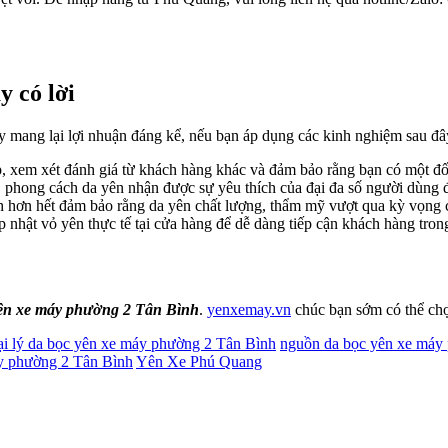
y có lời
áy mang lại lợi nhuận đáng kể, nếu bạn áp dụng các kinh nghiệm sau đâ
, xem xét đánh giá từ khách hàng khác và đảm bảo rằng bạn có một đối 
 phong cách da yên nhận được sự yêu thích của đại đa số người dùng 
nh hơn hết đảm bảo rằng da yên chất lượng, thẩm mỹ vượt qua kỳ vọng 
 nhật vỏ yên thực tế tại cửa hàng để dễ dàng tiếp cận khách hàng tro
yên xe máy phường 2 Tân Bình
.
yenxemay.vn
chúc bạn sớm có thể chọ
ại lý da bọc yên xe máy phường 2 Tân Bình
nguồn da bọc yên xe máy
áy phường 2 Tân Bình
Yên Xe Phú Quang