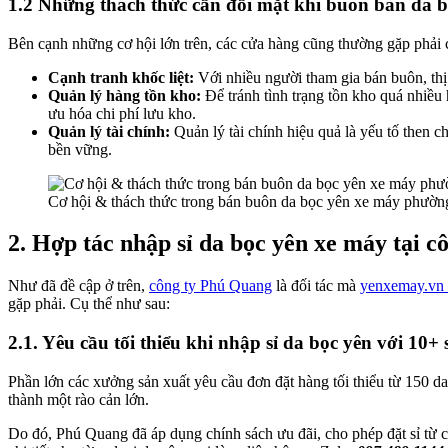
1.2 Những thách thức cần đối mặt khi buôn bán da 
Bên cạnh những cơ hội lớn trên, các cửa hàng cũng thường gặp phải 
Cạnh tranh khốc liệt:
Với nhiều người tham gia bán buôn, thị
Quản lý hàng tồn kho:
Để tránh tình trạng tồn kho quá nhiều
ưu hóa chi phí lưu kho.
Quản lý tài chính:
Quản lý tài chính hiệu quả là yếu tố then c
bền vững.
Cơ hội & thách thức trong bán buôn da bọc yên xe máy phườn
2. Hợp tác nhập sỉ da bọc yên xe máy tại 
Như đã đề cập ở trên,
công ty Phú Quang
là đối tác mà
yenxemay.vn
gặp phải. Cụ thể như sau:
2.1. Yêu cầu tối thiểu khi nhập sỉ da bọc yên với 10
Phần lớn các xưởng sản xuất yêu cầu đơn đặt hàng tối thiểu từ 150 da
thành một rào cản lớn.
Do đó, Phú Quang đã áp dụng chính sách ưu đãi, cho phép đặt sỉ từ ch