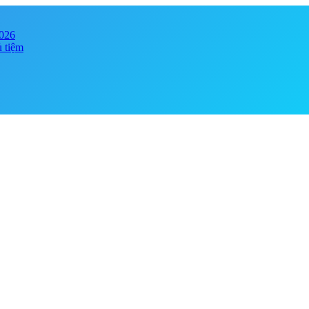
2026
ủ tiệm
y online đảm bảo chính hãng, giá tốt . Đa dạng phong phú chủng loại