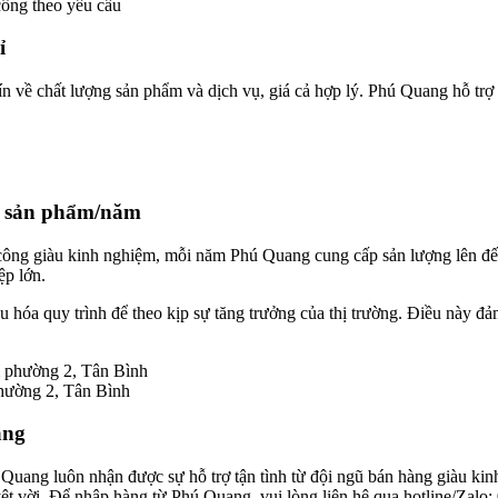
công theo yêu cầu
ỉ
n về chất lượng sản phẩm và dịch vụ, giá cả hợp lý. Phú Quang hỗ trợ l
00 sản phẩm/năm
 công giàu kinh nghiệm, mỗi năm Phú Quang cung cấp sản lượng lên 
ệp lớn.
 hóa quy trình để theo kịp sự tăng trưởng của thị trường. Điều này đảm
phường 2, Tân Bình
àng
Quang luôn nhận được sự hỗ trợ tận tình từ đội ngũ bán hàng giàu kinh
yệt vời. Để nhập hàng từ Phú Quang, vui lòng liên hệ qua hotline/Zalo: