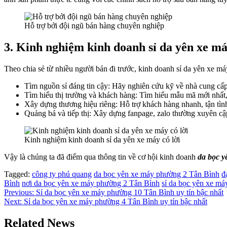
Hỗ trợ bởi đội ngũ bán hàng chuyên nghiệp
3. Kinh nghiệm kinh doanh sỉ da yên xe má
Theo chia sẻ từ nhiều người bán đi trước, kinh doanh sỉ da yên xe m
Tìm nguồn sỉ đáng tin cậy: Hãy nghiên cứu kỹ về nhà cung cấp
Tìm hiểu thị trường và khách hàng: Tìm hiểu mẫu mã mới nhất,
Xây dựng thương hiệu riêng: Hỗ trợ khách hàng nhanh, tận tì
Quảng bá và tiếp thị: Xây dựng fanpage, zalo thường xuyên cập
Kinh nghiệm kinh doanh sỉ da yên xe máy có lời
Vậy là chúng ta đã điểm qua thông tin về cơ hội kinh doanh
da bọc 
Tagged:
công ty phú quang
da bọc yên xe máy phường 2 Tân Bình
đ
Bình
nơi da bọc yên xe máy phường 2 Tân Bình
sỉ da bọc yên xe m
Điều
Previous:
Sỉ da bọc yên xe máy phường 10 Tân Bình uy tín bậc nhất
Next:
Sỉ da bọc yên xe máy phường 4 Tân Bình uy tín bậc nhất
hướng
bài
Related News