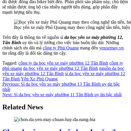
đó được đông đảo biker biết đến. Phân phối sản phẩm này, chủ tiệm
sẽ nhận được ủng hộ của nhiều người tiêu dùng, góp phần đẩy
mạnh lượng tiêu thụ.
Bọc yên xe máy Phú Quang may theo công nghệ tân tiến, hiện 
Trên đây là thông tin về nguồn sỉ
da bọc yên xe máy phường 12,
Tân Bình
uy tín và lý tưởng cho việc bán buôn lâu dài. Những
chính sách ưu đãi mà
công ty Phú Quang
mang đến
yenxemay.vn
tin rằng đây là đối tác đáng tin cậy.
Tagged:
công ty da bọc yên xe máy phường 12 Tân Bình
công ty
phú quang
da bọc yên xe máy phường 12 Tân Bình
nguồn da bọc
yên xe máy phường 12 Tân Bình
sỉ da bọc yên xe máy phường 12
Tân Bình
Yên Xe Phú Quang
Điều
Previous:
Sỉ da bọc yên xe máy phường 13 Tân Bình uy tín bậc
nhất
hướng
Next:
Sỉ da bọc yên xe máy phường 11 Tân Bình uy tín bậc nhất
bài
Related News
viết