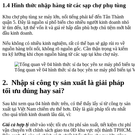
1.4 Hình thức nhập hàng từ các sạp chợ phụ tùng
Khu chợ phụ tùng xe máy lớn, nổi tiếng phải kể đến Tân Thành
quận 5. Đây là nguồn sỉ phổ biến cho nhiều người kinh doanh nhỏ
lẻ tìm đến, lợi thế vốn ít và giá rẻ hấp dẫn phù hợp chủ tiệm mới bắt
đầu kinh doanh.
Nếu không có nhiều kinh nghiệm, rất có thể bạn sẽ gặp rủi ro về
nguồn hàng trôi nổi, không rõ nguồn gốc. Cần thận trọng và kiểm
tra kỹ lưỡng khi chọn nguồn hàng từ các sạp tại khu chợ này.
Tổng quan về 04 hình thức sỉ da bọc yên xe máy phổ biến tại 
2.
Nhập sỉ công ty sản xuất là giải pháp
tối ưu đúng hay sai?
Sau khi xem qua 04 hình thức trên, có thể thấy lấy sỉ từ công ty sản
xuất tại Việt Nam chiếm ưu thế hơn. Đây là giải pháp tối ưu nhất
cho quá trình kinh doanh lâu dài, vì:
Giá cả hợp lý
nhờ vào việc tối ưu chi phí sản xuất, tiết kiệm chi phí
vận chuyển với chính sách giao toa 0Đ khu vực nội thành TPHCM.