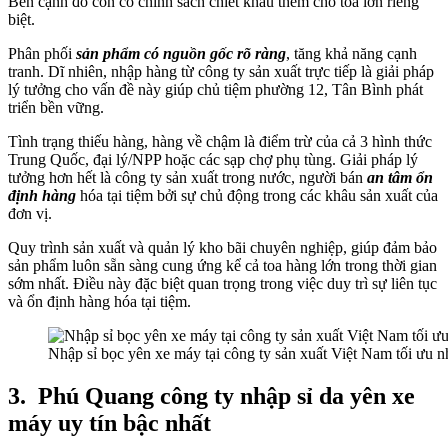
Bên cạnh đó còn có chính sách chiết khấu thêm cho toa lớn riêng
biệt.
Phân phối
sản phẩm có nguồn gốc rõ ràng
, tăng khả năng cạnh
tranh. Dĩ nhiên, nhập hàng từ công ty sản xuất trực tiếp là giải pháp
lý tưởng cho vấn đề này giúp chủ tiệm phường 12, Tân Bình phát
triển bền vững.
Tình trạng thiếu hàng, hàng về chậm là điểm trừ của cả 3 hình thức
Trung Quốc, đại lý/NPP hoặc các sạp chợ phụ tùng. Giải pháp lý
tưởng hơn hết là công ty sản xuất trong nước, người bán
an tâm ổn
định hàng
hóa tại tiệm bởi sự chủ động trong các khâu sản xuất của
đơn vị.
Quy trình sản xuất và quản lý kho bãi chuyên nghiệp, giúp đảm bảo
sản phẩm luôn sẵn sàng cung ứng kể cả toa hàng lớn trong thời gian
sớm nhất. Điều này đặc biệt quan trọng trong việc duy trì sự liên tục
và ổn định hàng hóa tại tiệm.
Nhập sỉ bọc yên xe máy tại công ty sản xuất Việt Nam tối ưu nh
3.
Phú Quang công ty nhập sỉ da yên xe
máy uy tín bậc nhất