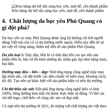
Kho hàng dự trữ sẵn sàng bọc yên, mút đế, yên thành phẩm
4.
Chất lượng da bọc yên Phú Quang có
gì đột phá?
Da bọc yên xe máy Phú Quang được ủng hộ không chỉ bởi người
dùng Việt mà còn có cả thị trường nước ngoài. Điều này đến từ sự
ưu việt về công năng, thẩm mỹ đến từ sản phẩm Phú Quang.
Da yên loại 1:
Dày dặn, bền bỉ có tính đàn hồi cao tạo nên sản
phẩm bền bỉ, bảo vệ tốt khỏi những tác nhân gây hại như nắng mưa,
bụi bẩn.
Đường may đều – bền – đẹp:
Nhờ ứng dụng công nghệ máy may
lập trình sẵn, cài đặt trước các tiêu chuẩn về kiểu may, khoảng cách,
tốc độ. Tạo nên sự khác biệt với sản phẩm hiện có trên thị trường.
Chi tiết thêu sắc nét:
Đột phá ứng dụng công nghệ thêu vi tính
100%, từng đường kim mũi chỉ được thực hiện tự động. Vì thế các
chi tiết logo, chữ thêu vô cùng sắc sảo và đẹp mắt.
Có mặt trên thị trường từ 2011, ấn tượng với chất lượng ưu việt theo