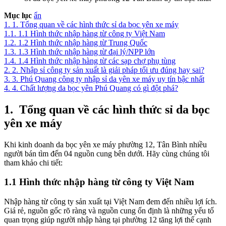
Mục lục
ẩn
1.
1. Tổng quan về các hình thức sỉ da bọc yên xe máy
1.1.
1.1 Hình thức nhập hàng từ công ty Việt Nam
1.2.
1.2 Hình thức nhập hàng từ Trung Quốc
1.3.
1.3 Hình thức nhập hàng từ đại lý/NPP lớn
1.4.
1.4 Hình thức nhập hàng từ các sạp chợ phụ tùng
2.
2. Nhập sỉ công ty sản xuất là giải pháp tối ưu đúng hay sai?
3.
3. Phú Quang công ty nhập sỉ da yên xe máy uy tín bậc nhất
4.
4. Chất lượng da bọc yên Phú Quang có gì đột phá?
1.
Tổng quan về các hình thức sỉ da bọc
yên xe máy
Khi kinh doanh da bọc yên xe máy phường 12, Tân Bình nhiều
người bán tìm đến 04 nguồn cung bên dưới. Hãy cùng chúng tôi
tham khảo chi tiết:
1.1 Hình thức nhập hàng từ công ty Việt Nam
Nhập hàng từ công ty sản xuất tại Việt Nam đem đến nhiều lợi ích.
Giá rẻ, nguồn gốc rõ ràng và nguồn cung ổn định là những yếu tố
quan trọng giúp người nhập hàng tại phường 12 tăng lợi thế cạnh