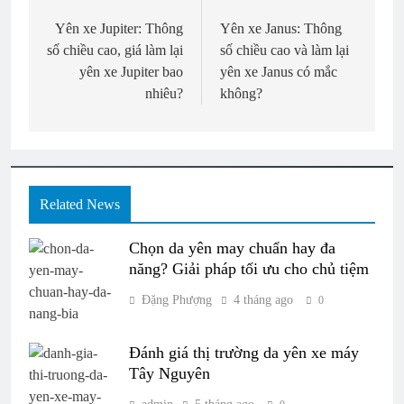
hướng
Yên xe Jupiter: Thông
Yên xe Janus: Thông
số chiều cao, giá làm lại
số chiều cao và làm lại
bài
yên xe Jupiter bao
yên xe Janus có mắc
viết
nhiêu?
không?
Related News
Chọn da yên may chuẩn hay đa
năng? Giải pháp tối ưu cho chủ tiệm
Đặng Phượng
4 tháng ago
0
Đánh giá thị trường da yên xe máy
Tây Nguyên