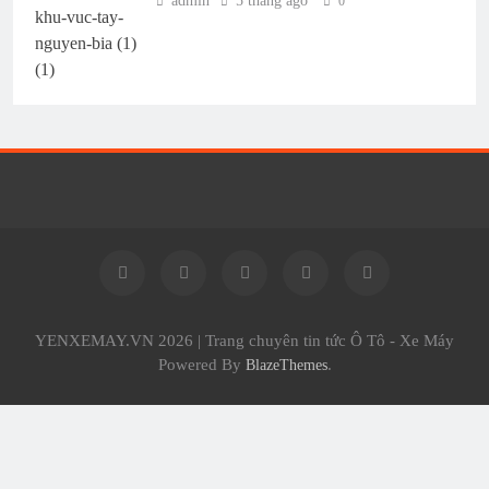
admin
5 tháng ago
0
YENXEMAY.VN 2026 | Trang chuyên tin tức Ô Tô - Xe Máy
Powered By
.
BlazeThemes