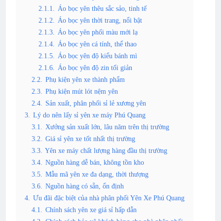
2.1.1.
Áo bọc yên thêu sắc sảo, tinh tế
2.1.2.
Áo bọc yên thời trang, nổi bật
2.1.3.
Áo bọc yên phối màu mới lạ
2.1.4.
Áo bọc yên cá tính, thể thao
2.1.5.
Áo bọc yên độ kiểu bánh mì
2.1.6.
Áo bọc yên độ zin tối giản
2.2.
Phụ kiện yên xe thành phẩm
2.3.
Phụ kiện mút lót nệm yên
2.4.
Sản xuất, phân phối sỉ lẻ xương yên
3.
Lý do nên lấy sỉ yên xe máy Phú Quang
3.1.
Xưởng sản xuất lớn, lâu năm trên thị trường
3.2.
Giá sỉ yên xe tốt nhất thị trường
3.3.
Yên xe máy chất lượng hàng đầu thị trường
3.4.
Nguồn hàng dễ bán, không tồn kho
3.5.
Mẫu mã yên xe đa dạng, thời thượng
3.6.
Nguồn hàng có sẵn, ổn định
4.
Ưu đãi đặc biệt của nhà phân phối Yên Xe Phú Quang
4.1.
Chính sách yên xe giá sỉ hấp dẫn