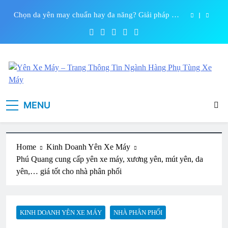
ưu cho chủ tiệm
Skip
Trình làng Air Blade 125 Marvel giá 48 triệu đồng
to
content
Đánh giá thị trường da yên xe máy Tây Nguyên
Nên mua xe máy điện nào? Cập nhật giá và mẫu
mới tháng 6/2026
Chọn da yên may chuẩn hay đa năng? Giải pháp tối
ưu cho chủ tiệm
Yên Xe Máy – Trang Thông Tin
Tổng hợp thông tin mua, bán, gia công, sản xuất phụ kiện yên xe
Trình làng Air Blade 125 Marvel giá 48 triệu đồng
MENU
máy online đảm bảo chính hãng, giá tốt . Đa dạng phong phú
Ngành Hàng Phụ Tùng Xe Máy
chủng loại yên xe máy thương hiệu hàng đầu Việt Nam
Đánh giá thị trường da yên xe máy Tây Nguyên
Home
Kinh Doanh Yên Xe Máy
Phú Quang cung cấp yên xe máy, xương yên, mút yên, da
yên,… giá tốt cho nhà phân phối
KINH DOANH YÊN XE MÁY
NHÀ PHÂN PHỐI