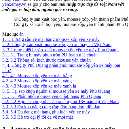
yenxemay.vn
sẽ gợi ý cho bạn
mối nhập trực tiếp từ Việt Nam với
mức giá rẻ hấp dẫn, nguồn gốc rõ ràng
.
Công ty sản xuất bọc yên, mousse xốp, yên thành phẩm Phú Q
Mục lục
ẩn
1.
1. Lượng cầu về mặt hàng mousse xốp yên xe máy
2.
2. Công ty sản xuất mousse xốp yên xe máy tại Việt Nam
3.
3. Trang thiết bị sản xuất mousse xốp yên xe máy Phú Quang
3.1.
3.1 Trang bị máy phun trộn PU foam tỉ lệ chuẩn
3.2.
3.2 Thông số, kích thước mousse yên chuẩn
4.
4. Công ty Phú Quang phân phối mousse xốp yên xe máy loại
nào?
4.1.
4.1 Mousse xốp yên xe màu trắng
4.2.
4.2 Mousse xốp yên xe màu vàng
4.3.
4.3 Mousse xốp yên xe máy xanh lá
5.
5. Tại sao chọn nguồn sỉ mousse yên xe máy Phú Quang
5.1.
5.1 Phân phối mousse yên chính hãng Phú Quang
5.2.
5.2 Hợp tác cùng nhà sản xuất uy tín 13+ năm tại Việt Nam
5.3.
5.3 Đủ khả năng cung ứng đơn hàng lớn, dồi dào
5.4.
5.4 Đa dạng mặt hàng phụ kiện yên xe máy
5.5.
5.5 Hỗ trợ đại lý tối đa về mọi mặt