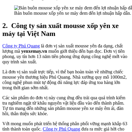
Bán buôn mousse xốp yên xe máy đem đến lợi nhuận hấp dẫn.
2.
Công ty sản xuất mousse xốp yên xe
máy tại Việt Nam
Công ty Phú Quang
là đơn vị sản xuất mousse yên đa dạng, chất
lượng mà
yenxemay.vn
muốn giới thiệu đến bạn đọc. Đơn vị tiên
phong, uy tín hơn 13 năm tiên phong ứng dụng công nghệ mới vào
quy trình sản xuất.
Là đơn vị sản xuất trực tiếp, vì thế bạn hoàn toàn về những chiếc
mousse yên thương hiệu Phú Quang. Nhà xưởng quy mô 1000m2,
công nghệ phun mút tự động đủ năng lực đáp ứng toa hàng lớn
trong thời gian sớm nhất.
Các sản phẩm do đơn vị này cung ứng đều trải qua quá trình kiểm
tra nghiêm ngặt từ khâu nguyên vật liệu đầu vào đến thành phẩm.
Tự tin mang đến những sản phẩm mousse yên xe máy êm ái, đàn
hồi, thân thiện sức khỏe.
Với mong muốn phát triển hệ thống phân phối vững mạnh khắp 63
tỉnh thành toàn quốc.
Công ty Phú Quang
đưa ra mức giá hời cho