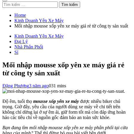
Tìm
kiếm
cho:
Home
Kinh Doanh Yên Xe Máy
Mối nhập mousse xốp yên xe máy giá rẻ từ công ty sản xuất
Kinh Doanh Yên Xe Máy
Đại Lý
Nhà Phân Phối
Sỉ
Mối nhập mousse xốp yên xe máy giá rẻ
từ công ty sản xuất
Đặng Phượng
3 năm ago
0
31 mins
Độ êm, tuổi thọ
mousse xốp yên xe máy
được nhiều biker chú
trọng. Giờ đây, yêu cầu của người dùng xe máy về chi tiết trên
không chỉ dừng lại ở sự êm ái, giữ form tốt mà còn đáp ứng hoàn
hảo các tiêu chí về nguồn gốc đảm bảo an toàn sức khỏe.
Bạn đang tìm mối nhập mousse xốp yên xe máy phân phối tại cửa
hàng của mình?
Thế thì đừng bỏ qua bài viết bên dưới,