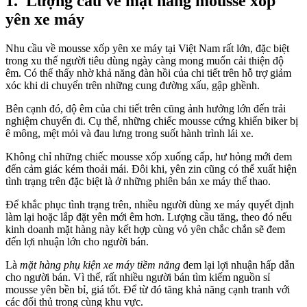
1.
Lượng cầu về mặt hàng mousse xốp
yên xe máy
Nhu cầu về mousse xốp yên xe máy tại Việt Nam rất lớn, đặc biệt
trong xu thế người tiêu dùng ngày càng mong muốn cải thiện độ
êm. Có thể thấy nhờ khả năng đàn hồi của chi tiết trên hỗ trợ giảm
xóc khi di chuyển trên những cung đường xấu, gập ghềnh.
Bên cạnh đó, độ êm của chi tiết trên cũng ảnh hưởng lớn đến trải
nghiệm chuyến đi. Cụ thể, những chiếc mousse cứng khiến biker bị
ê mông, mệt mỏi và đau lưng trong suốt hành trình lái xe.
Không chỉ những chiếc mousse xốp xuống cấp, hư hỏng mới đem
đến cảm giác kém thoải mái. Đôi khi, yên zin cũng có thể xuất hiện
tình trạng trên đặc biệt là ở những phiên bản xe máy thể thao.
Để khắc phục tình trạng trên, nhiều người dùng xe máy quyết định
làm lại hoặc lắp đặt yên mới êm hơn. Lượng cầu tăng, theo đó nếu
kinh doanh mặt hàng này kết hợp cùng vỏ yên chắc chắn sẽ đem
đến lợi nhuận lớn cho người bán.
Là
mặt hàng phụ kiện xe máy tiềm năng
đem lại lợi nhuận hấp dẫn
cho người bán. Vì thế, rất nhiều người bán tìm kiếm nguồn sỉ
mousse yên bền bỉ, giá tốt. Để từ đó tăng khả năng cạnh tranh với
các đối thủ trong cùng khu vực.