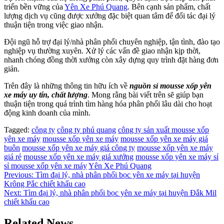
triển bền vững của
Yên Xe Phú Quang
. Bên cạnh sản phẩm, chất
lượng dịch vụ cũng được xưởng đặc biệt quan tâm để đối tác đại lý
thuận tiện trong việc giao nhận.
Đội ngũ hỗ trợ đại lý/nhà phân phối chuyên nghiệp, tận tình, đào tạo
nghiệp vụ thường xuyên. Xử lý các vấn đề giao nhận kịp thời,
nhanh chóng đồng thời xưởng còn xây dựng quy trình đặt hàng đơn
giản.
Trên đây là những thông tin hữu ích về
nguồn sỉ mousse xốp yên
xe máy uy tín, chất lượng
. Mong rằng bài viết trên sẽ giúp bạn
thuận tiện trong quá trình tìm hàng hóa phân phối lâu dài cho hoạt
động kinh doanh của mình.
Tagged:
công ty
công ty phú quang
công ty sản xuất mousse xốp
yên xe máy
mousse xốp yên xe máy
mousse xốp yên xe máy giá
buôn
mousse xốp yên xe máy giá công ty
mousse xốp yên xe máy
giá rẻ
mousse xốp yên xe máy giá xưởng
mousse xốp yên xe máy sỉ
sỉ mousse xốp yên xe máy
Yên Xe Phú Quang
Điều
Previous:
Tìm đại lý, nhà phân phối bọc yên xe máy tại huyện
Krông Pắc chiết khấu cao
hướng
Next:
Tìm đại lý, nhà phân phối bọc yên xe máy tại huyện Đắk Mil
bài
chiết khấu cao
viết
Related News