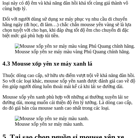
loại này có độ êm và khả năng đàn hồi khá tốt cùng giá thành vô
cùng hợp lý.
Đối với người dùng sử dụng xe máy phục vụ nhu cầu di chuyển
hằng ngày (đi học, đi làm…) chắc chắn mousse yên vàng sẽ là lựa
chọn tuyệt vời cho bạn, khi đáp ứng tốt độ êm cho chuyến đi đặc
biệt mức giá phù hợp túi tiền.
Mousse xốp yên xe máy màu vàng Phú Quang chính hãng.
4.3 Mousse xốp yên xe máy xanh lá
Thuộc dòng cao cấp, sở hữu ưu điểm vượt trội về khả năng đàn hồi.
So với các loại khác, mousse xốp yên xanh được đánh giá cao về độ
êm giúp người dùng luôn thoải mái kể cả khi lái xe đường dài.
Mousse xốp yên xanh phù hợp với những ai thường xuyên lái xe
đường dài, mong muốn cải thiện độ êm lý tưởng. Là dòng cao cấp,
do đó giá bán của mousse xanh cao nhất trong các loại.
Mousse xốp yên xe máy màu xanh.
5. Tại sao chọn nguồn sỉ mousse yên xe