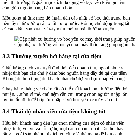
trên thị trường. Ngoài mục đích đa dạng vỏ bọc yên kiểu tại tiệm
còn giúp nguồn hàng bán nhanh hơn.
Một trong những mẹo để thuận tiện cập nhật vỏ bọc thời trang, bạn
nên lấy sỉ từ xưởng sản xuất trong nước. Bởi họ chủ động trong tất
cả các khâu sản xuất, vì vậy mẫu mới ra mắt thường xuyên.
Cập nhật xu hướng vỏ bọc yên xe máy thời trang giúp nguồn h
3.3 Thường xuyên hết hàng tại cửa tiệm
Chất lượng dịch vụ quyết định lớn đến doanh thu, ngoài phục vụ
nhiệt tình bạn cần chú ý đảm bảo nguồn hàng đầy đủ tại cửa tiệm.
Không để tình trạng để khách phải chờ đợi vỏ bọc nhập về hàng.
Cháy hàng, hàng về chậm rất có thể mất khách ảnh hưởng đến lợi
nhuận. Chính vì thế, chủ tiệm cần chú trọng chọn nguồn nhập lớn,
uy tín, ổn định để hợp tác nhập sỉ vỏ bọc yên xe máy lâu dài.
3.4 Thái độ nhân viên cửa tiệm không tốt
Hầu hết, khách hàng đều lựa chọn những cửa tiệm có nhân viên
nhiệt tình, vui vẻ và hỗ trợ họ một cách nhanh nhất. Có thể thấy
rằng, ngoài sản phẩm thì dịch vụ cũng là thế mạng để bạn cạnh