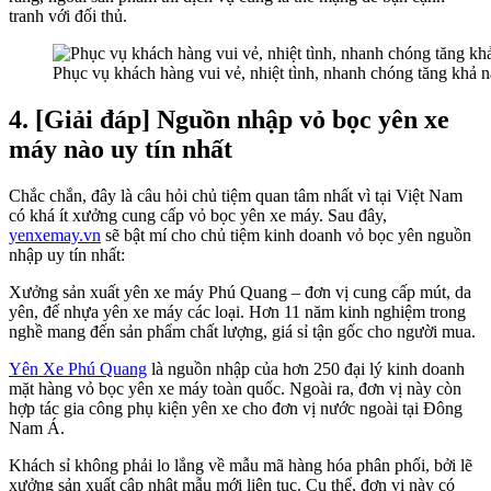
tranh với đối thủ.
Phục vụ khách hàng vui vẻ, nhiệt tình, nhanh chóng tăng khả n
4. [Giải đáp] Nguồn nhập vỏ bọc yên xe
máy nào uy tín nhất
Chắc chắn, đây là câu hỏi chủ tiệm quan tâm nhất vì tại Việt Nam
có khá ít xưởng cung cấp vỏ bọc yên xe máy. Sau đây,
yenxemay.vn
sẽ bật mí cho chủ tiệm kinh doanh vỏ bọc yên nguồn
nhập uy tín nhất:
Xưởng sản xuất yên xe máy Phú Quang – đơn vị cung cấp mút, da
yên, đế nhựa yên xe máy các loại. Hơn 11 năm kinh nghiệm trong
nghề mang đến sản phẩm chất lượng, giá sỉ tận gốc cho người mua.
Yên Xe Phú Quang
là nguồn nhập của hơn 250 đại lý kinh doanh
mặt hàng vỏ bọc yên xe máy toàn quốc. Ngoài ra, đơn vị này còn
hợp tác gia công phụ kiện yên xe cho đơn vị nước ngoài tại Đông
Nam Á.
Khách sỉ không phải lo lắng về mẫu mã hàng hóa phân phối, bởi lẽ
xưởng sản xuất cập nhật mẫu mới liên tục. Cụ thể, đơn vị này có