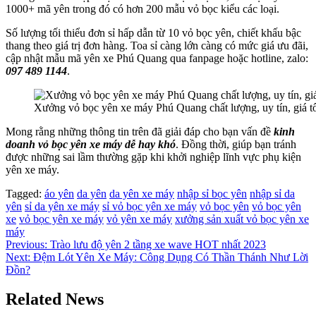
1000+ mã yên trong đó có hơn 200 mẫu vỏ bọc kiểu các loại.
Số lượng tối thiểu đơn sỉ hấp dẫn từ 10 vỏ bọc yên, chiết khấu bậc
thang theo giá trị đơn hàng. Toa sỉ càng lớn càng có mức giá ưu đãi,
cập nhật mẫu mã yên xe Phú Quang qua fanpage hoặc hotline, zalo:
097 489 1144
.
Xưởng vỏ bọc yên xe máy Phú Quang chất lượng, uy tín, giá tố
Mong rằng những thông tin trên đã giải đáp cho bạn vấn đề
kinh
doanh vỏ bọc yên xe máy dễ hay khó
. Đồng thời, giúp bạn tránh
được những sai lầm thường gặp khi khởi nghiệp lĩnh vực phụ kiện
yên xe máy.
Tagged:
áo yên
da yên
da yên xe máy
nhập sỉ bọc yên
nhập sỉ da
yên
sỉ da yên xe máy
sỉ vỏ bọc yên xe máy
vỏ bọc yên
vỏ bọc yên
xe
vỏ bọc yên xe máy
vỏ yên xe máy
xưởng sản xuất vỏ bọc yên xe
máy
Điều
Previous:
Trào lưu độ yên 2 tầng xe wave HOT nhất 2023
Next:
Đệm Lót Yên Xe Máy: Công Dụng Có Thần Thánh Như Lời
hướng
Đồn?
bài
Related News
viết