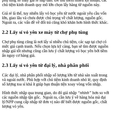
phụ tùng xe máy giá rẻ hấp dẫn. Để thu thêm nhiều lợi nhuận, các
chủ tiệm kinh doanh quy mô lớn chọn lấy hàng từ nguồn này.
Giá rẻ là thế, tuy nhiên lấy vỏ bọc yên từ nước ngoài yêu cầu vốn
lớn, giao lâu và chưa được chú trọng về chất lượng, nguồn gốc.
Ngoài ra, các vấn đề về đổi trả cũng khó khăn hơn hình thức khác.
2.2 Lấy sỉ vỏ yên xe máy từ chợ phụ tùng
Chợ phụ tùng cũng là nơi lấy sỉ nhiều chủ tiệm, các sạp tại chợ có
mức giá cạnh tranh. Nếu chọn lựa kỹ càng, bạn sẽ tìm được nguồn
nhập giá tốt nhưng cũng cần lưu ý chất lượng vỏ bọc yên bởi tiềm
ẩn nguy cơ hàng giả.
2.3 Lấy sỉ vỏ yên từ đại lý, nhà phân phối
Các đại lý, nhà phân phối nhập số lượng lớn từ nhà sản xuất trong
và ngoài nước. Phù hợp với chủ tiệm kinh doanh nhỏ lẻ, quy định
số lượng toa sỉ khá ít giúp bạn thuận tiện xoay vòng vốn nhập.
Hình thức nhập qua trung gian, do đó giá nhập
“nhỉnh”
hơn so với
các nguồn nhập tận gốc. Ngoài ra, cần lưu ý về hàng hóa mà đại
lý/NPP cung cấp nhập từ đơn vị nào để biết được nguồn gốc, chất
lượng vỏ yên.