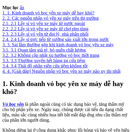
Mục lục
ẩn
1.
1. Kinh doanh vỏ bọc yên xe máy dễ hay khó?
2.
2. Các nguồn nhập vỏ yên xe máy trên thị trường
2.1.
2.1 Lấy sỉ vỏ yên xe máy từ nước ngoài
2.2.
2.2 Lấy sỉ vỏ yên xe máy từ chợ phụ tùng
2.3.
2.3 Lấy sỉ vỏ yên từ đại lý, nhà phân phối
2.4.
2.4 Lấy sỉ trực tiếp từ xưởng sản xuất lớn trong nước
3.
3. Sai lầm thường gặp khi kinh doanh vỏ bọc yên xe máy
3.1.
3.1 Quan tâm giá rẻ, bỏ quên chất lượng
3.2.
3.2 Không cập nhật xu hướng vỏ bọc thời trang
3.3.
3.3 Thường xuyên hết hàng tại cửa tiệm
3.4.
3.4 Thái độ nhân viên cửa tiệm không tốt
4.
4. [Giải đáp] Nguồn nhập vỏ bọc yên xe máy nào uy tín nhất
1. Kinh doanh vỏ bọc yên xe máy dễ hay
khó?
Vỏ bọc yên
là phần ngoài cùng có tác dụng bảo vệ, tăng thẩm mỹ
cho bộ phận yên xe. Ngày nay, chúng được cải tiến đa dạng chất
liệu, màu sắc cùng nhiều họa tiết bắt mắt đáp ứng nhu cầu thẩm mỹ
của phần lớn người dùng.
Không dừng lại ở công dụng khắc phục lỗi hỏng và bảo vệ yên hiệu