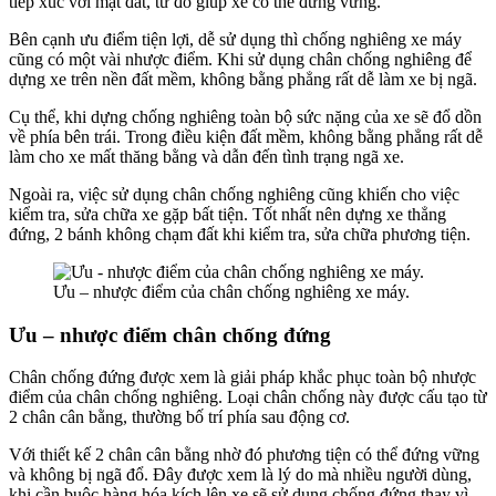
tiếp xúc với mặt đất, từ đó giúp xe có thể đứng vững.
Bên cạnh ưu điểm tiện lợi, dễ sử dụng thì chống nghiêng xe máy
cũng có một vài nhược điểm. Khi sử dụng chân chống nghiêng để
dựng xe trên nền đất mềm, không bằng phẳng rất dễ làm xe bị ngã.
Cụ thể, khi dựng chống nghiêng toàn bộ sức nặng của xe sẽ đổ dồn
về phía bên trái. Trong điều kiện đất mềm, không bằng phẳng rất dễ
làm cho xe mất thăng bằng và dẫn đến tình trạng ngã xe.
Ngoài ra, việc sử dụng chân chống nghiêng cũng khiến cho việc
kiểm tra, sửa chữa xe gặp bất tiện. Tốt nhất nên dựng xe thẳng
đứng, 2 bánh không chạm đất khi kiểm tra, sửa chữa phương tiện.
Ưu – nhược điểm của chân chống nghiêng xe máy.
Ưu – nhược điểm chân chống đứng
Chân chống đứng được xem là giải pháp khắc phục toàn bộ nhược
điểm của chân chống nghiêng. Loại chân chống này được cấu tạo từ
2 chân cân bằng, thường bố trí phía sau động cơ.
Với thiết kế 2 chân cân bằng nhờ đó phương tiện có thể đứng vững
và không bị ngã đổ. Đây được xem là lý do mà nhiều người dùng,
khi cần buộc hàng hóa kích lên xe sẽ sử dụng chống đứng thay vì