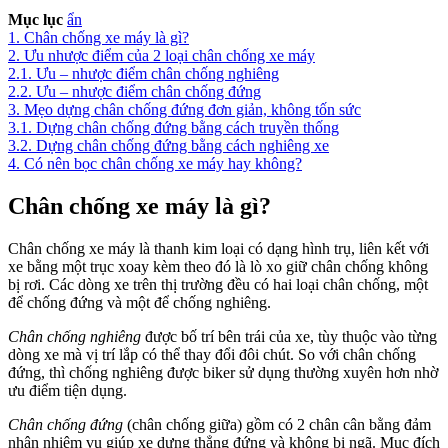
Mục lục
ẩn
1.
Chân chống xe máy là gì?
2.
Ưu nhược điểm của 2 loại chân chống xe máy
2.1.
Ưu – nhược điểm chân chống nghiêng
2.2.
Ưu – nhược điểm chân chống đứng
3.
Mẹo dựng chân chống đứng đơn giản, không tốn sức
3.1.
Dựng chân chống đứng bằng cách truyền thống
3.2.
Dựng chân chống đứng bằng cách nghiêng xe
4.
Có nên bọc chân chống xe máy hay không?
Chân chống xe máy là gì?
Chân chống xe máy là thanh kim loại có dạng hình trụ, liên kết với
xe bằng một trục xoay kèm theo đó là lò xo giữ chân chống không
bị rơi. Các dòng xe trên thị trường đều có hai loại chân chống, một
để chống đứng và một để chống nghiêng.
Chân chống nghiêng
được bố trí bên trái của xe, tùy thuộc vào từng
dòng xe mà vị trí lắp có thể thay đổi đôi chút. So với chân chống
đứng, thì chống nghiêng được biker sử dụng thường xuyên hơn nhờ
ưu điểm tiện dụng.
Chân chống đứng
(chân chống giữa) gồm có 2 chân cân bằng đảm
nhận nhiệm vụ giúp xe dựng thẳng đứng và không bị ngã. Mục đích