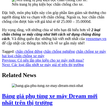
Nên trang bị phụ kiện bọc chân chống cho xe.
Đặc biệt, món phụ kiện này còn góp phần làm giảm sát thương cho
người dùng khi va chạm với chân chống. Ngoài ra, bọc chân chân
chống còn được bán với giá khá rẻ từ 25.000 – 35.0000đ.
Hy vọng rằng, với những chia sẻ trên bạn đã hiểu hơn về
2 loại
chân chống xe máy cũng như biết cách sử dụng chúng đúng
cách
. Và đừng quên đọc những bài viết mới nhất của
yenxemay.vn
để cập nhật các thông tin hữu ích về xe gắn máy nhé!
Tagged:
chân chống đứng
chân chống nghiêng
chân chống xe máy
hai loại chân chống xe máy
Điều
Previous:
Có nên lắp phụ kiện cho xe máy mới mua?
Next:
Các loại dầu nhớt xe máy giá rẻ trên thị trường
hướng
bài
Related News
viết
Bảng giá phụ tùng xe máy Dream mới
nhất trên thị trường