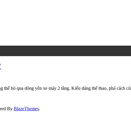
?
g thể bỏ qua dòng yên xe máy 2 tầng. Kiểu dáng thể thao, phá cách c
ered By
BlazeThemes
.