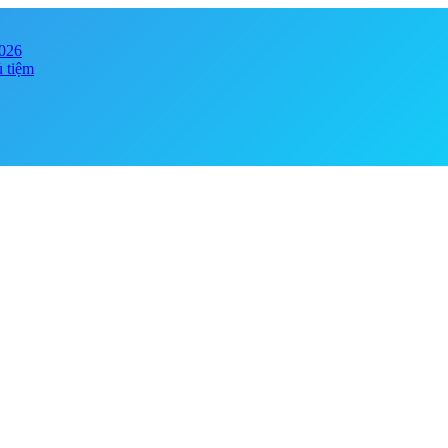
2026
ủ tiệm
y online đảm bảo chính hãng, giá tốt . Đa dạng phong phú chủng loại