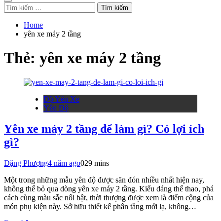
Tìm
kiếm
cho:
Home
yên xe máy 2 tầng
Thẻ:
yên xe máy 2 tầng
Độ Yên Xe
Yên Độ
Yên xe máy 2 tầng để làm gì? Có lợi ích
gì?
Đặng Phượng
4 năm ago
0
29 mins
Một trong những mẫu yên độ được săn đón nhiều nhất hiện nay,
không thể bỏ qua dòng yên xe máy 2 tầng. Kiểu dáng thể thao, phá
cách cùng màu sắc nổi bật, thời thượng được xem là điểm cộng của
món phụ kiện này. Sở hữu thiết kế phân tầng mới lạ, không…