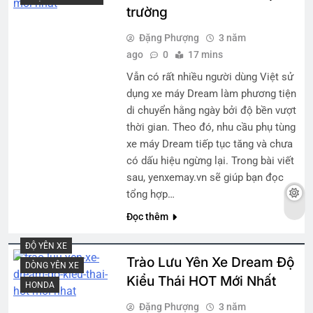
trường
Đặng Phượng
3 năm
ago
0
17 mins
Vẫn có rất nhiều người dùng Việt sử
dụng xe máy Dream làm phương tiện
di chuyển hằng ngày bởi độ bền vượt
thời gian. Theo đó, nhu cầu phụ tùng
xe máy Dream tiếp tục tăng và chưa
có dấu hiệu ngừng lại. Trong bài viết
sau, yenxemay.vn sẽ giúp bạn đọc
tổng hợp…
Đọc thêm
ĐỘ YÊN XE
Trào Lưu Yên Xe Dream Độ
DÒNG YÊN XE
Kiểu Thái HOT Mới Nhất
HONDA
Đặng Phượng
3 năm