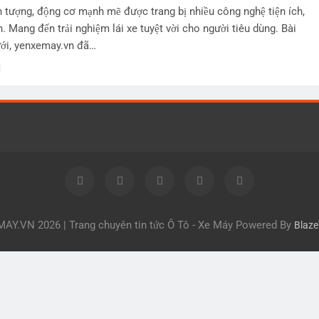
n tượng, động cơ mạnh mẽ được trang bị nhiều công nghệ tiện ích,
. Mang đến trải nghiệm lái xe tuyệt vời cho người tiêu dùng. Bài
ưới, yenxemay.vn đã…
Y.VN 2026 | Trang chuyên tin tức Ô Tô - Xe Máy Powered By
Blaz