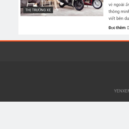
vẻ ngoài ấ
THỊ TRƯỜNG XE
thông minh
viết bên d
Đọc thêm
YENXEMA