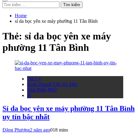
Tìm
kiếm
cho:
Home
sỉ da bọc yên xe máy phường 11 Tân Bình
Thẻ:
sỉ da bọc yên xe máy
phường 11 Tân Bình
Đại Lý
Kinh Doanh Yên Xe Máy
Nhà Phân Phối
Sỉ
Sỉ da bọc yên xe máy phường 11 Tân Bình
uy tín bậc nhất
Đặng Phượng
2 năm ago
0
18 mins