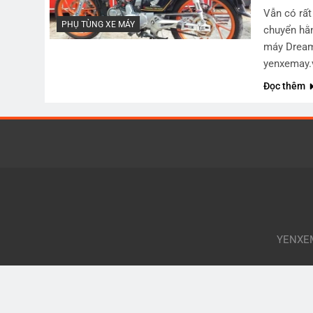
Vẫn có rất
PHỤ TÙNG XE MÁY
chuyển hằn
máy Dream 
yenxemay.
Đọc thêm
YENXEMA