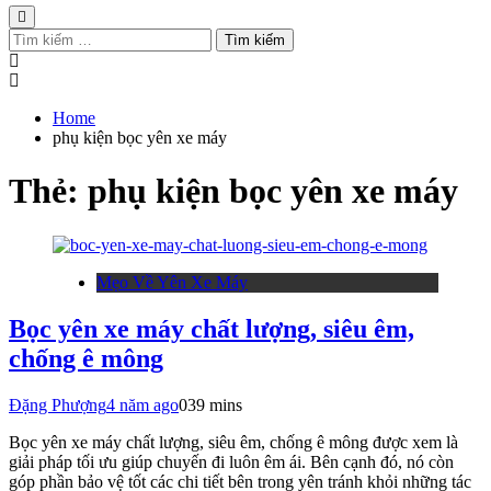
Tìm
kiếm
cho:
Home
phụ kiện bọc yên xe máy
Thẻ:
phụ kiện bọc yên xe máy
Mẹo Về Yên Xe Máy
Bọc yên xe máy chất lượng, siêu êm,
chống ê mông
Đặng Phượng
4 năm ago
0
39 mins
Bọc yên xe máy chất lượng, siêu êm, chống ê mông được xem là
giải pháp tối ưu giúp chuyến đi luôn êm ái. Bên cạnh đó, nó còn
góp phần bảo vệ tốt các chi tiết bên trong yên tránh khỏi những tác