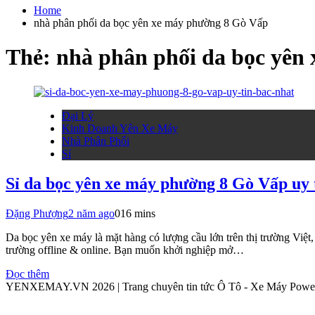
cho:
Home
nhà phân phối da bọc yên xe máy phường 8 Gò Vấp
Thẻ:
nhà phân phối da bọc yên
Đại Lý
Kinh Doanh Yên Xe Máy
Nhà Phân Phối
Sỉ
Sỉ da bọc yên xe máy phường 8 Gò Vấp uy 
Đặng Phượng
2 năm ago
0
16 mins
Da bọc yên xe máy là mặt hàng có lượng cầu lớn trên thị trường Việt, 
trường offline & online. Bạn muốn khởi nghiệp mở…
Đọc thêm
YENXEMAY.VN 2026 | Trang chuyên tin tức Ô Tô - Xe Máy Pow