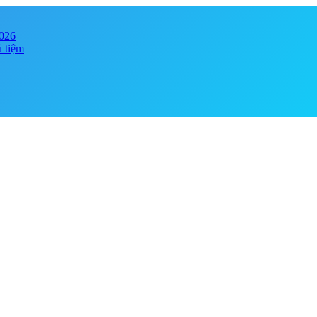
2026
ủ tiệm
y online đảm bảo chính hãng, giá tốt . Đa dạng phong phú chủng loại