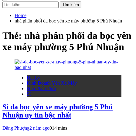
Tìm
kiếm
cho:
Home
nhà phân phối da bọc yên xe máy phường 5 Phú Nhuận
Thẻ:
nhà phân phối da bọc yên
xe máy phường 5 Phú Nhuận
Đại Lý
Kinh Doanh Yên Xe Máy
Nhà Phân Phối
Sỉ
Sỉ da bọc yên xe máy phường 5 Phú
Nhuận uy tín bậc nhất
Đặng Phượng
2 năm ago
0
14 mins