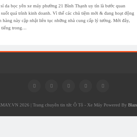
sỉ da bọc yên xe máy phường 21 Bình Thạnh uy tín là bước quan
g suốt quá trình kinh doanh. Vì thế các chủ tiệm mới & đang hoạt động
h hàng này cập nhật liên tục những nhà cung cấp lý tưởng. Mới đây,
i tiếng trong…
AY.VN 2026 | Trang chuyên tin tức Ô Tô - Xe Máy Powered By
Blaz