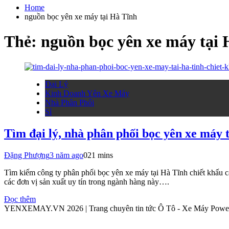
cho:
Home
nguồn bọc yên xe máy tại Hà Tĩnh
Thẻ:
nguồn bọc yên xe máy tại 
Đại Lý
Kinh Doanh Yên Xe Máy
Nhà Phân Phối
Sỉ
Tìm đại lý, nhà phân phối bọc yên xe máy 
Đặng Phượng
3 năm ago
0
21 mins
Tìm kiếm công ty phân phối bọc yên xe máy tại Hà Tĩnh chiết khấu ca
các đơn vị sản xuất uy tín trong ngành hàng này….
Đọc thêm
YENXEMAY.VN 2026 | Trang chuyên tin tức Ô Tô - Xe Máy Pow