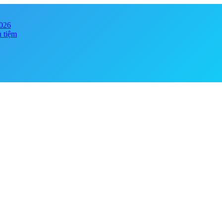
2026
ủ tiệm
y online đảm bảo chính hãng, giá tốt . Đa dạng phong phú chủng loại