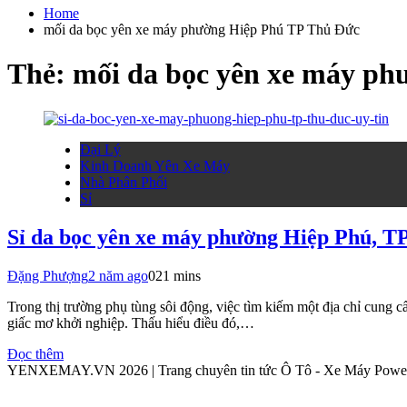
cho:
Home
mối da bọc yên xe máy phường Hiệp Phú TP Thủ Đức
Thẻ:
mối da bọc yên xe máy p
Đại Lý
Kinh Doanh Yên Xe Máy
Nhà Phân Phối
Sỉ
Sỉ da bọc yên xe máy phường Hiệp Phú, TP
Đặng Phượng
2 năm ago
0
21 mins
Trong thị trường phụ tùng sôi động, việc tìm kiếm một địa chỉ cung c
giấc mơ khởi nghiệp. Thấu hiểu điều đó,…
Đọc thêm
YENXEMAY.VN 2026 | Trang chuyên tin tức Ô Tô - Xe Máy Pow