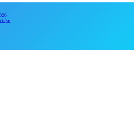
2026
ủ tiệm
y online đảm bảo chính hãng, giá tốt . Đa dạng phong phú chủng loại