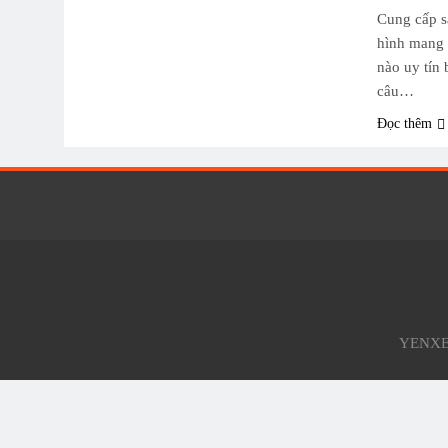
Cung cấp s
hình mang l
nào uy tín 
câu…
Đọc thêm
YENXEM