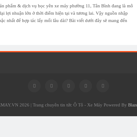
ản phẩm & dịch vụ bọc yên xe máy phường 11, Tân Bình đang là mô
ại lợi nhuận lớn ở thời điểm hiện tại và tương lai. Vậy nguồn nhập
bậc nhất để hợp tác lấy mối lâu dài? Bài viết dưới đây sẽ mang đến
AY.VN 2026 | Trang chuyên tin tức Ô Tô - Xe Máy Powered By
Blaz